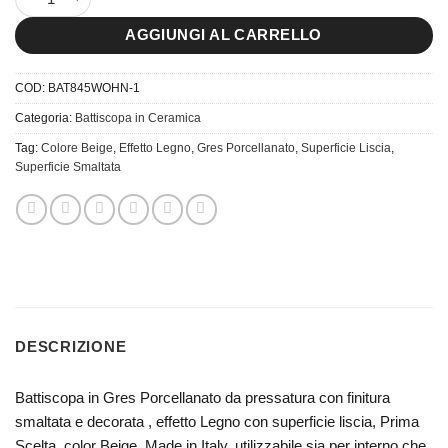
AGGIUNGI AL CARRELLO
COD:
BAT845WOHN-1
Categoria:
Battiscopa in Ceramica
Tag:
Colore Beige
,
Effetto Legno
,
Gres Porcellanato
,
Superficie Liscia
,
Superficie Smaltata
DESCRIZIONE
Battiscopa in Gres Porcellanato da pressatura con finitura
smaltata e decorata , effetto Legno con superficie liscia, Prima
Scelta, color Beige, Made in Italy, utilizzabile sia per interno che