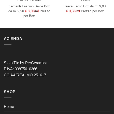
Cementi Fashion Beige
Box
Trave Cedro
Box da ml.9,90
da ml.9,90
€.3,50/ml
Prezzo
€.3,50/ml
Prezzo per Box
per Box
AZIENDA
StockTile by PerCeramica
P.IVA: 03875610366
CCIAA/REA: MO 251617
SHOP
Home