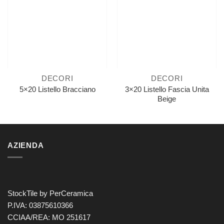
DECORI
DECORI
3×20 Listello Fascia Unita
5×20 Listello Bracciano
Beige
AZIENDA
StockTile by PerCeramica
P.IVA: 03875610366
CCIAA/REA: MO 251617