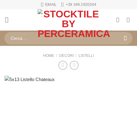
Salta
EMAIL
+39 349 2920304
ai
contenuti
Cerca:
HOME
/
DECORI
/
LISTELLI