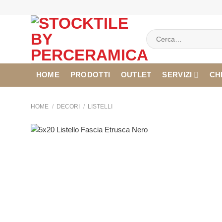
Salta
ai
contenuti
Cerca:
HOME
PRODOTTI
OUTLET
SERVIZI
CH
HOME
/
DECORI
/
LISTELLI