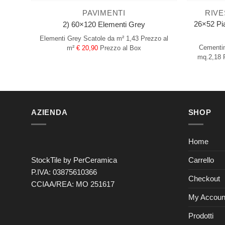
PAVIMENTI
RIVE
26×52 Pia
2) 60×120 Elementi Grey
Elementi Grey
Scatole da m² 1,43
Prezzo al
Cementin
m²
€ 20,90
Prezzo al Box
mq.2,18
AZIENDA
SHOP
Home
Carrello
StockTile by PerCeramica
P.IVA: 03875610366
Checkout
CCIAA/REA: MO 251617
My Accoun
Prodotti