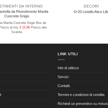
STIMENTI DA INTERNO
DECORI
strella da Rivestimento Manila
5×20 Listello Alice Lill
Concrete Grigio
a Manila Concrete Grigio
Box da
Prezzo al mq.
€ 15,86
Prezzo alla
Scatola
LINK UTILI
Info di utilizzo
Servizi
Contatti
t
Termini e condizioni di vendita
Richiedi un preventivo su misur