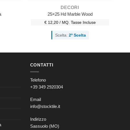
DECORI
a
25×25 Hd Marble Wood
€ 12,20 / MQ.
Tasse Incluse
Scelta:
2ª Scelta
CONTATTI
Telefono
+39 349 2920304
Email
info@stocktile.it
Indirizzo
a
Sassuolo (MO)