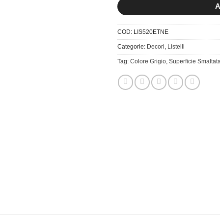
A
COD:
LIS520ETNE
Categorie:
Decori
,
Listelli
Tag:
Colore Grigio
,
Superficie Smaltat