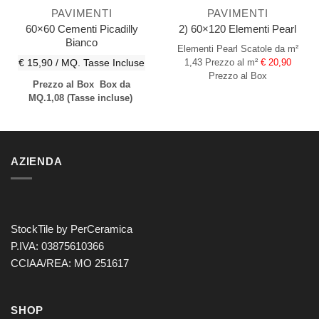
PAVIMENTI
PAVIMENTI
60×60 Cementi Picadilly
2) 60×120 Elementi Pearl
Bianco
Elementi Pearl
Scatole da m²
€ 15,90 / MQ.
Tasse Incluse
1,43
Prezzo al m²
€ 20,90
Prezzo al Box
Prezzo al Box
Box da
MQ.1,08
(Tasse incluse)
AZIENDA
StockTile by PerCeramica
P.IVA: 03875610366
CCIAA/REA: MO 251617
SHOP