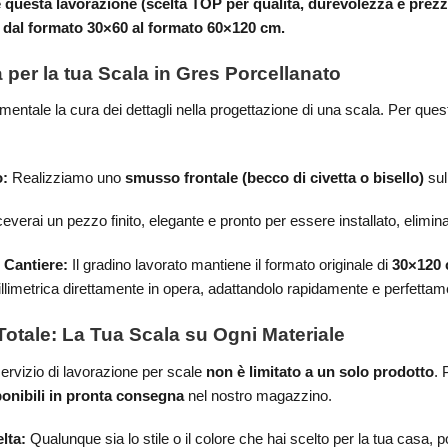
questa lavorazione (scelta TOP per qualità, durevolezza e prezzo) 
 dal formato 30×60 al formato 60×120 cm.
 per la tua Scala in Gres Porcellanato
ntale la cura dei dettagli nella progettazione di una scala. Per ques
o:
Realizziamo uno
smusso frontale (becco di civetta o bisello)
sul
everai un pezzo finito, elegante e pronto per essere installato, eliminand
 Cantiere:
Il gradino lavorato mantiene il formato originale di
30×120
limetrica direttamente in opera, adattandolo rapidamente e perfettamen
otale: La Tua Scala su Ogni Materiale
servizio di lavorazione per scale
non è limitato a un solo prodotto
. 
ponibili in pronta consegna
nel nostro magazzino.
lta:
Qualunque sia lo stile o il colore che hai scelto per la tua casa, 