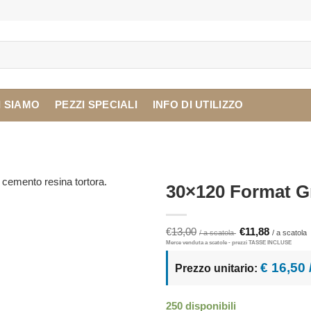
I SIAMO
PEZZI SPECIALI
INFO DI UTILIZZO
30×120 Format G
Il
I
€
13,00
€
11,88
prezzo
originale
a
era:
è
€ 16,50
Prezzo unitario:
€13,00.
€
250 disponibili