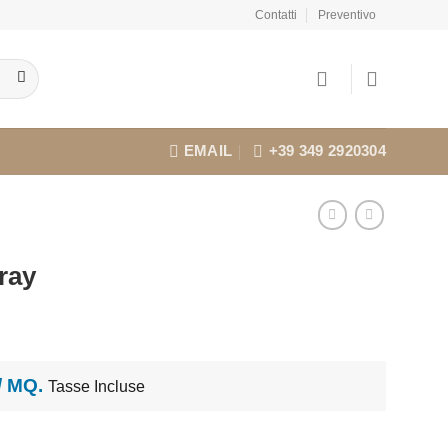
Contatti
Preventivo
EMAIL
+39 349 2920304
ray
l
prezzo
ttuale
:
 / MQ.
Tasse Incluse
11,88.