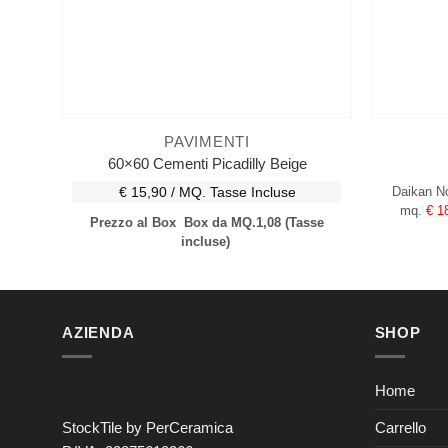
PAVIMENTI
60×60 Cementi Picadilly Beige
€ 15,90 / MQ.
Tasse Incluse
Daikan N
mq.
€ 1
Prezzo al Box
Box da MQ.1,08
(Tasse
incluse)
AZIENDA
SHOP
Home
Carrello
StockTile by PerCeramica