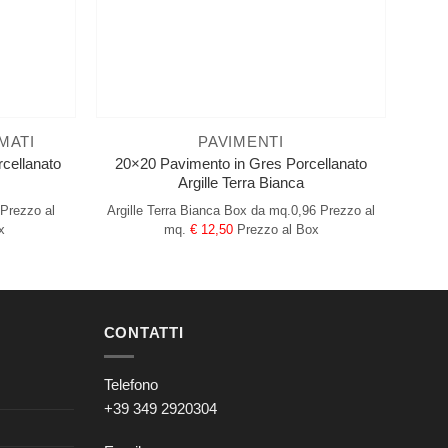
MATI
PAVIMENTI
cellanato
20×20 Pavimento in Gres Porcellanato
Argille Terra Bianca
Prezzo al
Argille Terra Bianca
Box da mq.0,96
Prezzo al
x
mq.
€ 12,50
Prezzo al Box
CONTATTI
Telefono
+39 349 2920304