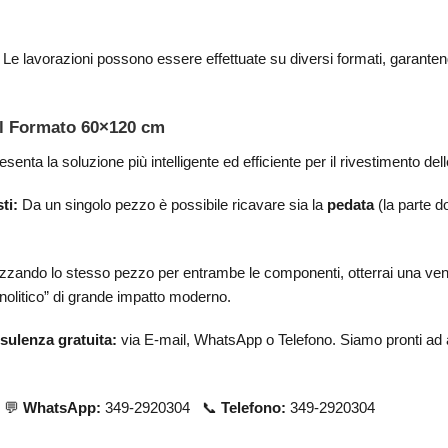
Le lavorazioni possono essere effettuate su diversi formati, garanten
el Formato 60×120 cm
senta la soluzione più intelligente ed efficiente per il rivestimento d
ti:
Da un singolo pezzo è possibile ricavare sia la
pedata
(la parte do
izzando lo stesso pezzo per entrambe le componenti, otterrai una ven
onolitico” di grande impatto moderno.
sulenza gratuita:
via E-mail, WhatsApp o Telefono. Siamo pronti ad aiut
t 💬
WhatsApp:
349-2920304 📞
Telefono:
349-2920304