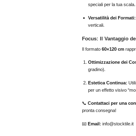
speciali per la tua scala.
Versatilità dei Formati:
verticali.
Focus: Il Vantaggio d
Il formato
60×120 cm
rappre
Ottimizzazione dei Cos
gradino).
Estetica Continua:
Util
per un effetto visivo “m
📞
Contattaci per una con
pronta consegna!
📧
Email:
info@stocktile.i