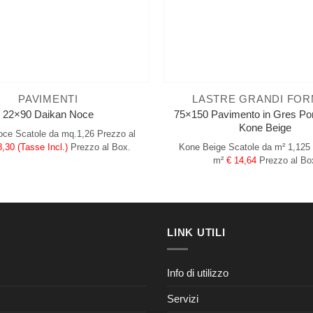
PAVIMENTI
LASTRE GRANDI FOR
75×150 Pavimento in Gres Por
22×90 Daikan Noce
Kone Beige
oce
Scatole da mq.1,26
Prezzo al
Kone Beige
Scatole da m² 1,125
8,30 (Tasse Incl.)
Prezzo al Box.
m²
€ 14,64
Prezzo al Bo
LINK UTILI
Info di utilizzo
Servizi