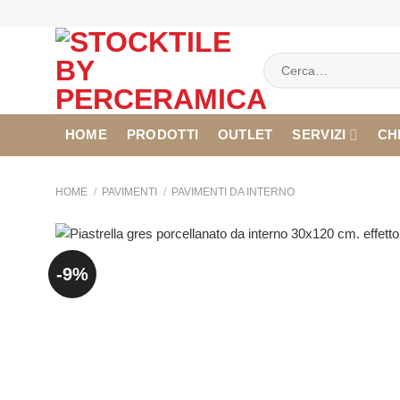
Salta
ai
contenuti
Cerca:
HOME
PRODOTTI
OUTLET
SERVIZI
CH
HOME
/
PAVIMENTI
/
PAVIMENTI DA INTERNO
-9%