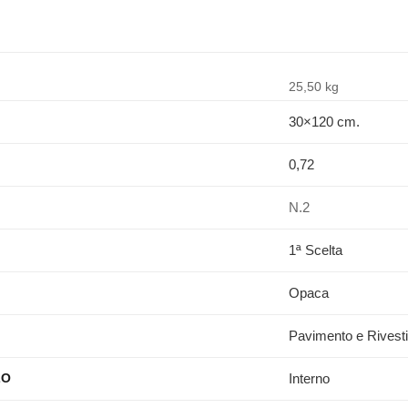
25,50 kg
30×120 cm.
0,72
N.2
1ª Scelta
Opaca
Pavimento e Rivest
Interno
ZO