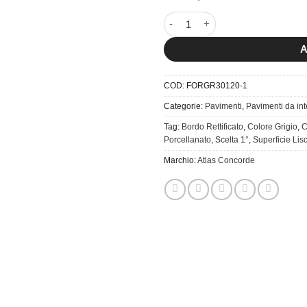
30x120 Format Gray quantità
A
COD:
FORGR30120-1
Categorie:
Pavimenti
,
Pavimenti da in
Tag:
Bordo Rettificato
,
Colore Grigio
,
C
Porcellanato
,
Scelta 1°
,
Superficie Lis
Marchio:
Atlas Concorde