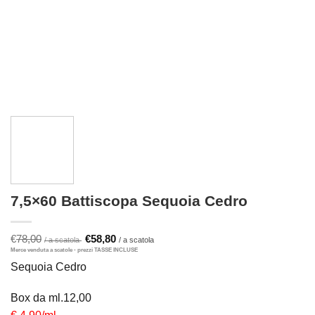
7,5×60 Battiscopa Sequoia Cedro
Il
Il
€
78,00
€
58,80
prezzo
prezzo
originale
attuale
Sequoia Cedro
era:
è:
€78,00.
€58,80.
Box da ml.12,00