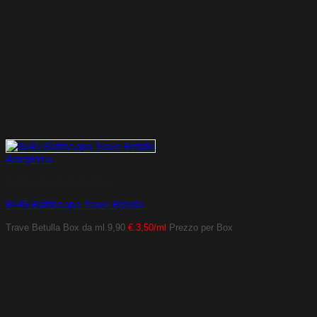
Anteprima
Battiscopa in Ceramica
8×45 Battiscopa Trave Betulla
Trave Betulla
Box da ml.9,90
€.3,50/ml
Prezzo per Box