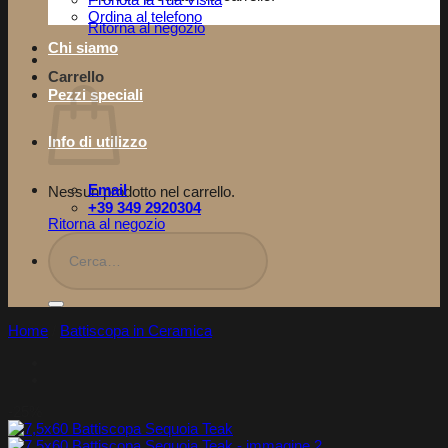
Pronota la Tua Visita​
Ordina al telefono
Ritorna al negozio
Chi siamo
Carrello
Pezzi speciali
Info di utilizzo
Email
Nessun prodotto nel carrello.
+39 349 2920304
Ritorna al negozio
Cerca:
Home
/
Battiscopa in Ceramica
-25%