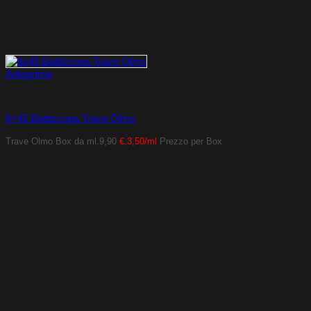
Anteprima
Battiscopa in Ceramica
8×45 Battiscopa Trave Olmo
Trave Olmo
Box da ml.9,90
€.3,50/ml
Prezzo per Box