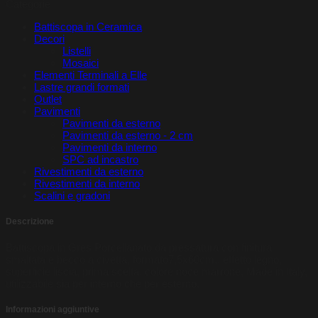
Categorie
originale
€78,00.
attuale
€58,80.
era:
è:
Battiscopa in Ceramica
€78,00.
€58,80.
Decori
Listelli
Mosaici
Elementi Terminali a Elle
Lastre grandi formati
Outlet
Pavimenti
Pavimenti da esterno
Pavimenti da esterno - 2 cm
Pavimenti da interno
SPC ad incastro
Rivestimenti da esterno
Rivestimenti da interno
Scalini e gradoni
Descrizione
Battiscopa in Gres Porcellanato da pressatura con finitura
smaltata e becco a civetta, formato7,5x60cm., effetto legno,
superficie liscia, prima scelta, colore noce marrone, Made in Italy,
utilizzabile sia per interno che per esterno.
Informazioni aggiuntive