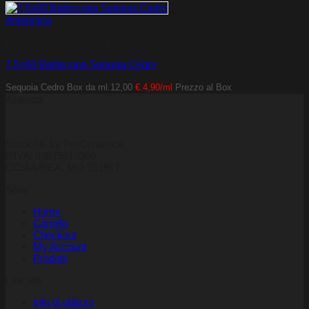
Anteprima
Battiscopa in Ceramica
7,5×60 Battiscopa Sequoia Cedro
Sequoia Cedro
Box da ml.12,00
€.4,90/ml
Prezzo al Box
Azienda
StockTile by PerCeramica
P.IVA: 03875610366
CCIAA/REA: MO 251617
Shop
Home
Carrello
Checkout
My Account
Prodotti
Link utili
Info di utilizzo