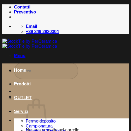
Salta
Contatti
ai
Preventivo
contenuti
Email
+39 349 2920304
Menu
Cerca:
Home
Prodotti
OUTLET
Servizi
Fermo deposito
Campionatura
Nessun prodotto nel carrello.