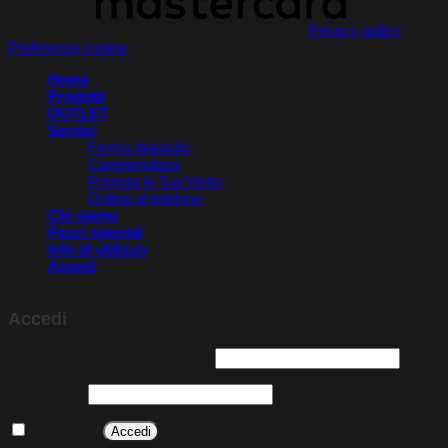
Copyright 2026 © StockTile by PerCeramica |
Privacy policy
–
Preferenze cookie
Home
Prodotti
OUTLET
Servizi
Fermo deposito
Campionatura
Pronota la Tua Visita​
Ordina al telefono
Chi siamo
Pezzi speciali
Info di utilizzo
Accedi
Accedi
Richiesto
Nome utente o indirizzo email
*
Richiesto
Password
*
Ricordami
Accedi