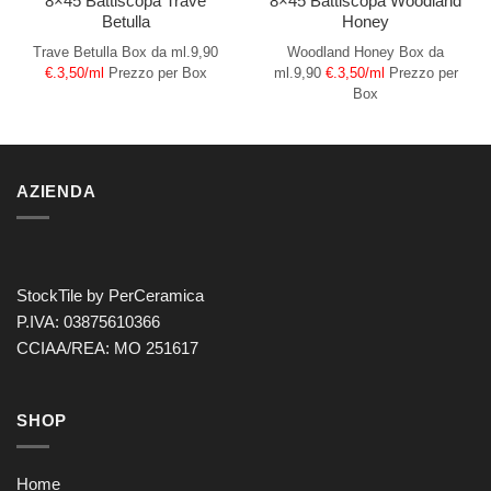
8×45 Battiscopa Trave
8×45 Battiscopa Woodland
Betulla
Honey
Trave Betulla
Box da ml.9,90
Woodland Honey
Box da
€.3,50/ml
Prezzo per Box
ml.9,90
€.3,50/ml
Prezzo per
Box
AZIENDA
StockTile by PerCeramica
P.IVA: 03875610366
CCIAA/REA: MO 251617
SHOP
Home