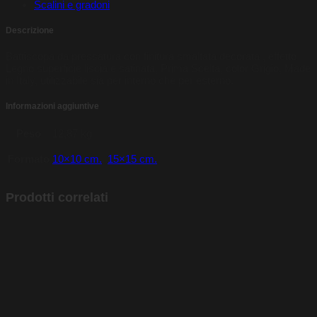
Scalini e gradoni
Descrizione
Battiscopa da pressatura con finitura smaltata decorata , effetto
Legno superficie liscia e satinata, Prima Scelta, color Grigio, Made
in Italy, utilizzabile sia per interno che per esterno.
Informazioni aggiuntive
Peso
12,87 kg
Formato
10×10 cm.
,
15×15 cm.
Prodotti correlati