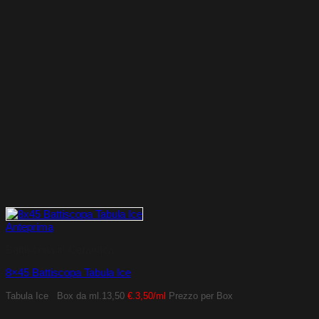
Anteprima
Battiscopa in Ceramica
8×45 Battiscopa Tabula Ice
Tabula Ice
Box da ml.13,50
€.3,50/ml
Prezzo per Box