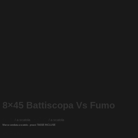
8×45 Battiscopa Vs Fumo
Fascia
€
0,00
-
€
47,25
di
prezzo:
Vs Fumo
da