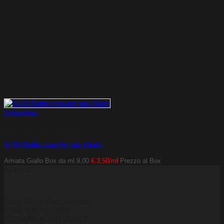
Anteprima
Battiscopa in Ceramica
8×30 Battiscopa Amiata Giallo
Amiata Giallo
Box da ml.9,00
€.3,50/ml
Prezzo al Box
Azienda
StockTile by PerCeramica
P.IVA: 03875610366
CCIAA/REA: MO 251617