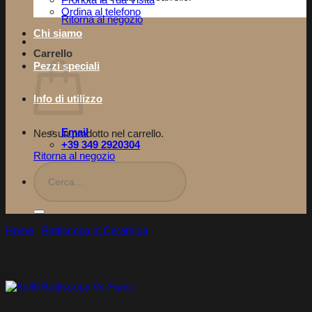
Pronota la Tua Visita​
Ordina al telefono
Ritorna al negozio
Chi siamo
Carrello
Pezzi speciali
Info di utilizzo
Email
Nessun prodotto nel carrello.
+39 349 2920304
Ritorna al negozio
Cerca:
Home
/
Battiscopa in Ceramica