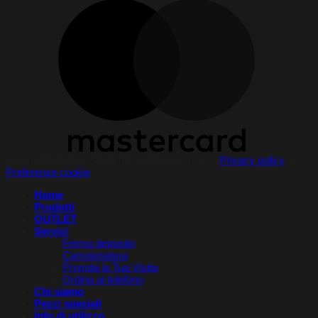
Copyright 2026 © StockTile by PerCeramica |
Privacy policy
–
Preferenze cookie
Home
Prodotti
OUTLET
Servizi
Fermo deposito
Campionatura
Pronota la Tua Visita​
Ordina al telefono
Chi siamo
Pezzi speciali
Info di utilizzo