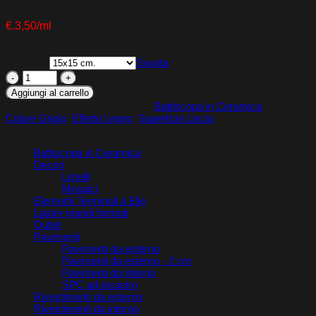
€0,00
Box da ml.13,50
a
€.3,50/ml
€47,25
Prezzo al Box
Svuota
Formato
8x45
Battiscopa
Aggiungi al carrello
Vs
COD:
BAT845VSFM
Categoria:
Battiscopa in Ceramica
Tag:
Fumo
Colore Grigio
,
Effetto Legno
,
Superficie Liscia
quantità
Categorie
Battiscopa in Ceramica
Decori
Listelli
Mosaici
Elementi Terminali a Elle
Lastre grandi formati
Outlet
Pavimenti
Pavimenti da esterno
Pavimenti da esterno - 2 cm
Pavimenti da interno
SPC ad incastro
Rivestimenti da esterno
Rivestimenti da interno