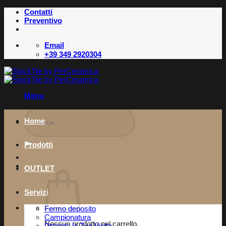
Salta
Contatti
ai
Preventivo
contenuti
Email
+39 349 2920304
Menu
Cerca:
Home
Prodotti
OUTLET
Servizi
Fermo deposito
Campionatura
Nessun prodotto nel carrello.