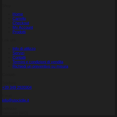
Shop
Home
Carrello
Checkout
My Account
Prodotti
Link utili
Info di utilizzo
Servizi
Contatti
Termini e condizioni di vendita
Richiedi un preventivo su misura
Contatti
Telefono
+39 349 2920304
Email
info@stocktile.it
Indirizzo
Sassuolo (MO)