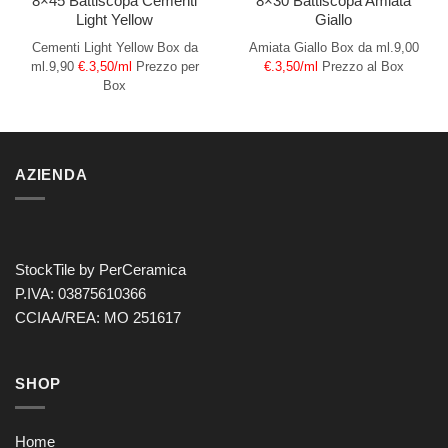
8×45 Battiscopa Cementi
8×30 Battiscopa Amiata
Light Yellow
Giallo
Cementi Light Yellow
Box da
Amiata Giallo
Box da ml.9,00
ml.9,90
€.3,50/ml
Prezzo per
€.3,50/ml
Prezzo al Box
Box
AZIENDA
StockTile by PerCeramica
P.IVA: 03875610366
CCIAA/REA: MO 251617
SHOP
Home