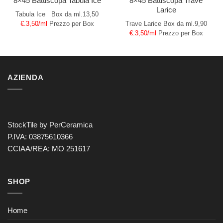
8×45 Battiscopa Trave
8×45 Battiscopa Tabula Ice
Larice
Tabula Ice
Box da ml.13,50
Trave Larice
Box da ml.9,90
€.3,50/ml
Prezzo per Box
€.3,50/ml
Prezzo per Box
AZIENDA
StockTile by PerCeramica
P.IVA: 03875610366
CCIAA/REA: MO 251617
SHOP
Home