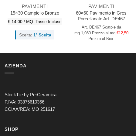
PAVIMENTI
PAVIMENTI
60×60 Pavimento in Gres
15×30 Campiello Bronzo
Porcellanato Art. DE467
€ 14,00 / MQ.
Tasse Incluse
Art. DE467
Scatole da
mq.1,080
Prezzo al mq.
€12,50
Scelta:
1ª Scelta
Prezzo al Box.
AZIENDA
StockTile by PerCeramica
P.IVA: 03875610366
CCIAA/REA: MO 251617
SHOP