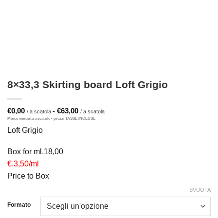
8×33,3 Skirting board Loft Grigio
Fascia
€
0,00
-
€
63,00
di
prezzo:
Loft Grigio
da
€0,00
a
Box for ml.18,00
€63,00
€.3,50/ml
Price to Box
SVUOTA
Formato