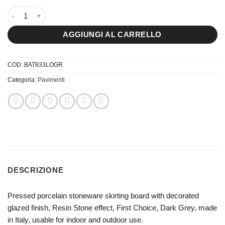
8×33,3 Skirting board Loft Grigio quantità
AGGIUNGI AL CARRELLO
COD:
BAT833LOGR
Categoria:
Pavimenti
DESCRIZIONE
Pressed porcelain stoneware skirting board with decorated
glazed finish, Resin Stone effect, First Choice, Dark Grey, made
in Italy, usable for indoor and outdoor use.