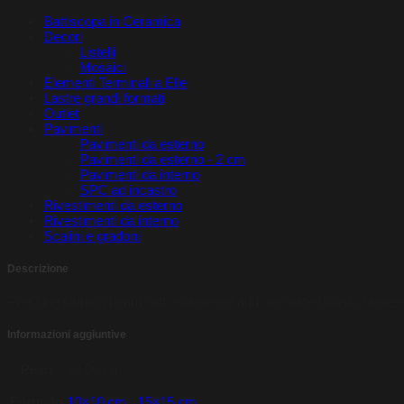
Battiscopa in Ceramica
Decori
Listelli
Mosaici
Elementi Terminali a Elle
Lastre grandi formati
Outlet
Pavimenti
Pavimenti da esterno
Pavimenti da esterno - 2 cm
Pavimenti da interno
SPC ad incastro
Rivestimenti da esterno
Rivestimenti da interno
Scalini e gradoni
Descrizione
Pressing skirting board with enamelled and decorated finish, stone e
Informazioni aggiuntive
Peso
13,00 kg
Formato
10×10 cm.
,
15×15 cm.