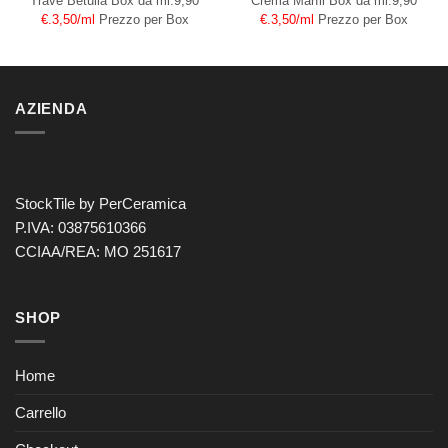
Trave Betulla
Box da ml.9,90
Crema Marfil
Box da ml.9,90
€.3,50/ml
Prezzo per Box
€.3,50/ml
Prezzo per Box
AZIENDA
StockTile by PerCeramica
P.IVA: 03875610366
CCIAA/REA: MO 251617
SHOP
Home
Carrello