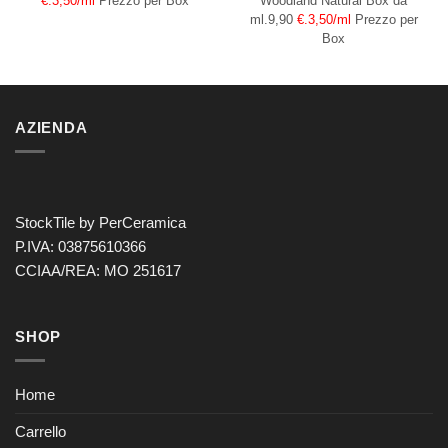
Woodland Natural
Box da
€.3,50/ml
Prezzo per Box
ml.9,90
€.3,50/ml
Prezzo per
Box
AZIENDA
StockTile by PerCeramica
P.IVA: 03875610366
CCIAA/REA: MO 251617
SHOP
Home
Carrello