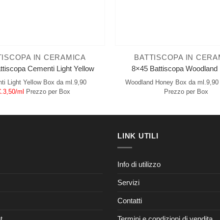
TISCOPA IN CERAMICA
BATTISCOPA IN CERA
ttiscopa Cementi Light Yellow
8×45 Battiscopa Woodland
i Light Yellow
Box da ml.9,90
Woodland Honey
Box da ml.9,90
€.3,50/ml
Prezzo per Box
Prezzo per Box
LINK UTILI
Info di utilizzo
Servizi
Contatti
t
Termini e condizioni di vendita