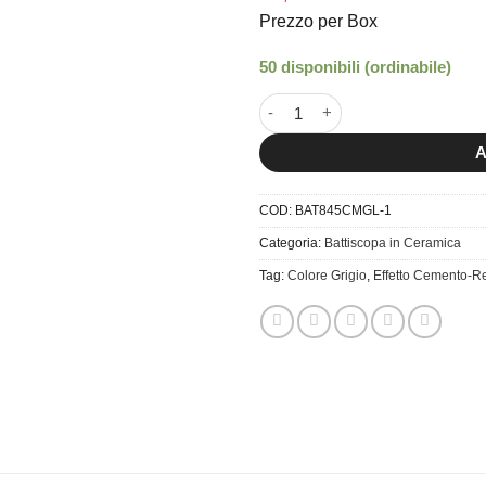
Prezzo per Box
50 disponibili (ordinabile)
8x45 Battiscopa Cementi Glamo
A
COD:
BAT845CMGL-1
Categoria:
Battiscopa in Ceramica
Tag:
Colore Grigio
,
Effetto Cemento-R