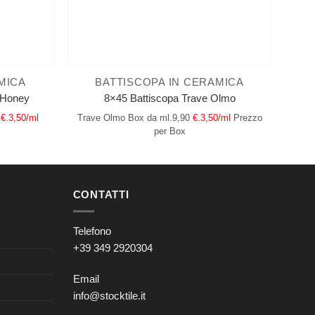
MICA
BATTISCOPA IN CERAMICA
 Honey
8×45 Battiscopa Trave Olmo
€.3,50/ml
Trave Olmo
Box da ml.9,90
€.3,50/ml
Prezzo
per Box
CONTATTI
Telefono
+39 349 2920304
Email
info@stocktile.it