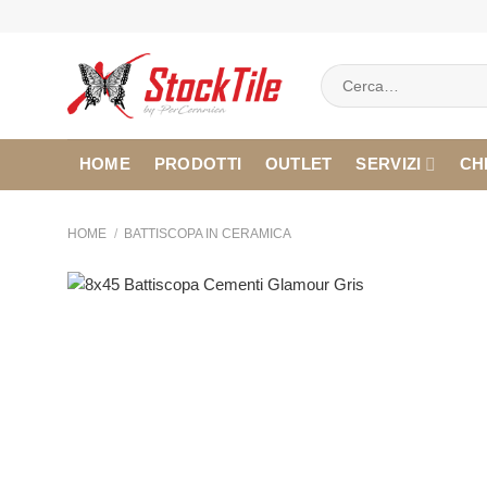
Salta
ai
contenuti
Cerca:
HOME
PRODOTTI
OUTLET
SERVIZI
CH
HOME
/
BATTISCOPA IN CERAMICA