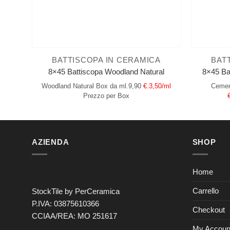
BATTISCOPA IN CERAMICA
BAT
8×45 Battiscopa Woodland Natural
8×45 Ba
Woodland Natural
Box da ml.9,90
€.3,50/ml
Cement
Prezzo per Box
AZIENDA
SHOP
Home
Carrello
StockTile by PerCeramica
P.IVA: 03875610366
Checkout
CCIAA/REA: MO 251617
My Accoun