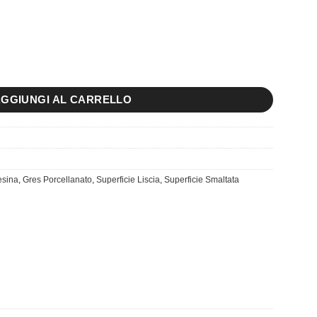
ur Gris quantità
GGIUNGI AL CARRELLO
esina
,
Gres Porcellanato
,
Superficie Liscia
,
Superficie Smaltata