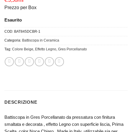
€.3,50/ml
Prezzo per Box
Esaurito
COD:
BAT845DCBR-1
Categoria:
Battiscopa in Ceramica
Tag:
Colore Beige
,
Effetto Legno
,
Gres Porcellanato
DESCRIZIONE
Battiscopa in Gres Porcellanato da pressatura con finitura
smaltata e decorata , effetto Legno con superficie liscia, Prima
Scelta, color Noce Chiaro , Made in Italy, utilizzabile sia per