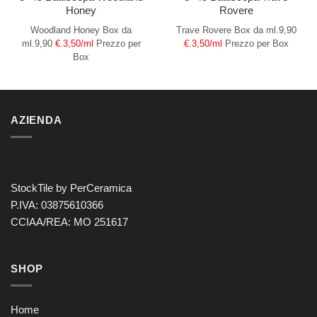
Honey
Rovere
Woodland Honey
Box da
Trave Rovere
Box da ml.9,90
ml.9,90
€.3,50/ml
Prezzo per
€.3,50/ml
Prezzo per Box
Box
AZIENDA
StockTile by PerCeramica
P.IVA: 03875610366
CCIAA/REA: MO 251617
SHOP
Home