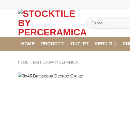
Salta
ai
contenuti
Cerca:
HOME
PRODOTTI
OUTLET
SERVIZI
CH
HOME
/
BATTISCOPA IN CERAMICA