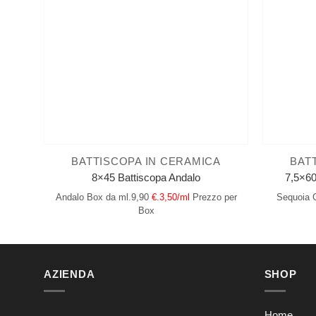
BATTISCOPA IN CERAMICA
BAT
8×45 Battiscopa Andalo
7,5×60
Andalo
Box da ml.9,90
€.3,50/ml
Prezzo per
Sequoia C
Box
AZIENDA
SHOP
Home