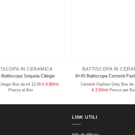
TISCOPA IN CERAMICA
BATTISCOPA IN CERA
 Battiscopa Sequoia Ciliegio
8×45 Battiscopa Cementi Fas
iliegio
Box da ml.12,00
€.4,90/ml
Cementi Fashion Grey
Box da 
Prezzo al Box
€.3,50/ml
Prezzo per Bo
LINK UTILI
Info di utilizzo