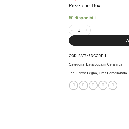
Prezzo per Box
50 disponibili
8x45 Battiscopa Decape Greige
A
COD:
BAT845DCGRE-1
Categoria:
Battiscopa in Ceramica
Tag:
Effetto Legno
,
Gres Porcellanato