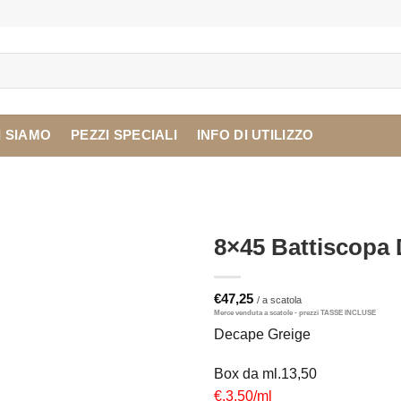
I SIAMO
PEZZI SPECIALI
INFO DI UTILIZZO
8×45 Battiscopa
€
47,25
Decape Greige
Box da ml.13,50
€.3,50/ml