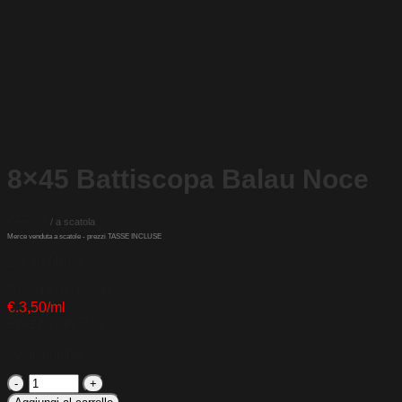
8×45 Battiscopa Balau Noce
€
47,25
Balau Noce
Box da ml.13,50
€.3,50/ml
Prezzo per Box
40 disponibili
8x45
Battiscopa