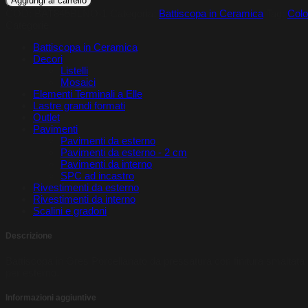
Aggiungi al carrello
Balau
COD:
BAT845BLNO-1
Categoria:
Battiscopa in Ceramica
Tag:
Colo
Noce
Categorie
quantità
Battiscopa in Ceramica
Decori
Listelli
Mosaici
Elementi Terminali a Elle
Lastre grandi formati
Outlet
Pavimenti
Pavimenti da esterno
Pavimenti da esterno - 2 cm
Pavimenti da interno
SPC ad incastro
Rivestimenti da esterno
Rivestimenti da interno
Scalini e gradoni
Descrizione
Battiscopa in Gres Porcellanato da pressatura con finitura smaltata e 
per esterno.
Informazioni aggiuntive