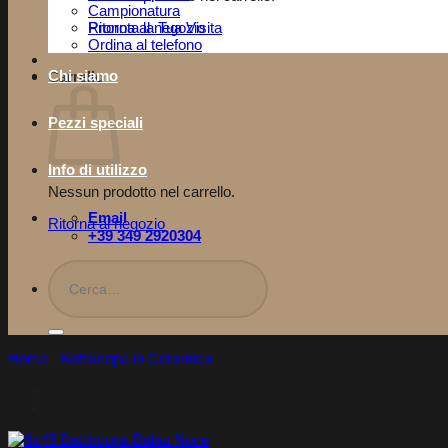
Campionatura
Ritorna al negozio
Pronota la Tua Visita​
Ordina al telefono
Carrello
Chi siamo
Pezzi speciali
Info di utilizzo
Nessun prodotto nel carrello.
Email
Ritorna al negozio
+39 349 2920304
Cerca:
Home
/
Battiscopa in Ceramica