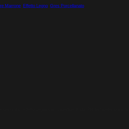
re Marrone
,
Effetto Legno
,
Gres Porcellanato
decorata , effetto Legno con superficie liscia, Prima Scelta, color Noc