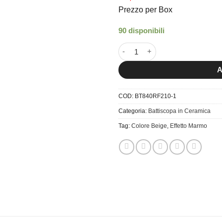
Prezzo per Box
90 disponibili
8×40 Battiscopa RF210 quanti
A
COD:
BT840RF210-1
Categoria:
Battiscopa in Ceramica
Tag:
Colore Beige
,
Effetto Marmo