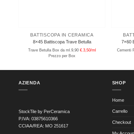
BATTISCOPA IN CERAMICA
BAT
8×45 Battiscopa Trave Betulla
7×60 B
Trave Betulla
Box da ml.9,90
€.3,50/ml
Cementi P
Prezzo per Box
AZIENDA
SHOP
Home
Carrello
StockTile by PerCeramica
P.IVA: 03875610366
Checkout
CCIAA/REA: MO 251617
My Accoun