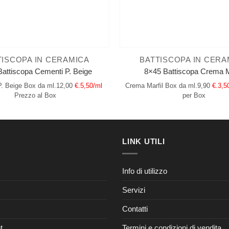
TISCOPA IN CERAMICA
BATTISCOPA IN CERA
attiscopa Cementi P. Beige
8×45 Battiscopa Crema M
. Beige
Box da ml.12,00
€.5,50/ml
Crema Marfil
Box da ml.9,90
€.3,5
Prezzo al Box
per Box
LINK UTILI
Info di utilizzo
Servizi
Contatti
t
Termini e condizioni di vendita