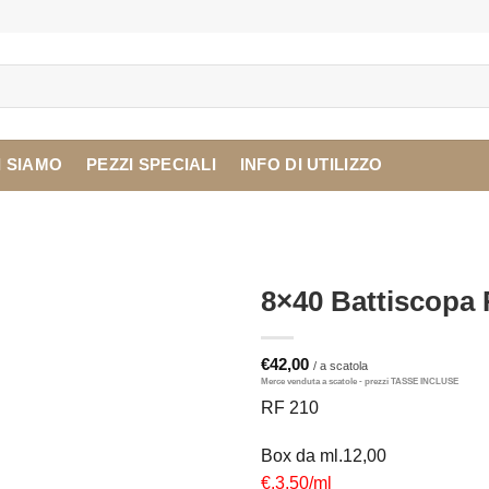
I SIAMO
PEZZI SPECIALI
INFO DI UTILIZZO
8×40 Battiscopa
€
42,00
RF 210
Box da ml.12,00
€.3,50/ml