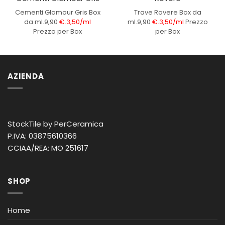
Cementi Glamour Gris
Box
Trave Rovere
Box da
da ml.9,90
€.3,50/ml
ml.9,90
€.3,50/ml
Prezzo
Prezzo per Box
per Box
AZIENDA
StockTile by PerCeramica
P.IVA: 03875610366
CCIAA/REA: MO 251617
SHOP
Home