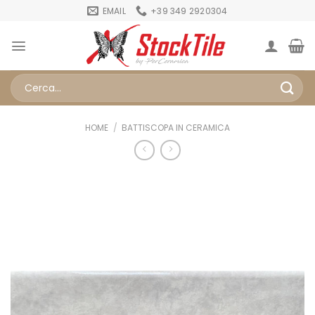
Salta
EMAIL
+39 349 2920304
ai
contenuti
Cerca:
HOME
/
BATTISCOPA IN CERAMICA