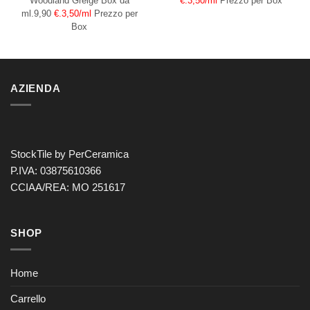
Woodland Greige
Box da
€.3,50/ml
Prezzo per Box
ml.9,90
€.3,50/ml
Prezzo per
Box
AZIENDA
StockTile by PerCeramica
P.IVA: 03875610366
CCIAA/REA: MO 251617
SHOP
Home
Carrello