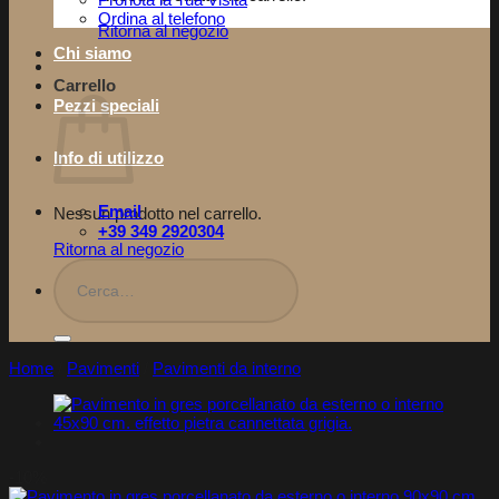
Pronota la Tua Visita​
Ordina al telefono
Ritorna al negozio
Chi siamo
Carrello
Pezzi speciali
Info di utilizzo
Email
Nessun prodotto nel carrello.
+39 349 2920304
Ritorna al negozio
Cerca:
Home
/
Pavimenti
/
Pavimenti da interno
-10%