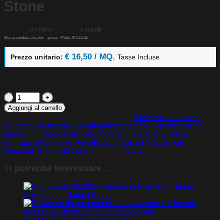
Stone
Il
Il
€
29,65
€
26,73
prezzo
prezzo
originale
attuale
era:
è:
€ 16,50 / MQ.
Prezzo unitario:
Tasse Incluse
€29,65.
€26,73.
700 disponibili
90x90
Copenhagen
Aggiungi al carrello
Texture
COD:
9090CPHNGTXTSTN
Categorie:
Pavimenti da esterno
,
Stone
Pavimenti da interno
,
Rivestimenti da esterno
,
Rivestimenti da
quantità
interno
Tag:
Bordo Rettificato
,
Colore Grigio
,
Effetto Pietra
,
Formato 90x90
,
Gres Porcellanato
,
Scelta 1°
,
Superficie
Decorata
,
Superficie Opaca
Marchio:
Ascot
Ti potrebbe interessare…
90x90 Pavimento in Gres Porcellanato
Copenhagen Natural Stone
€
31,62
Il
Il
45x90 Copenhagen Texture Stone
€
20,75
€
19,32