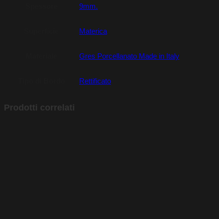
Spessore
9mm.
Superficie
Materica
Materiale
Gres Porcellanato Made in Italy
Tipo di Bordo
Rettificato
Prodotti correlati