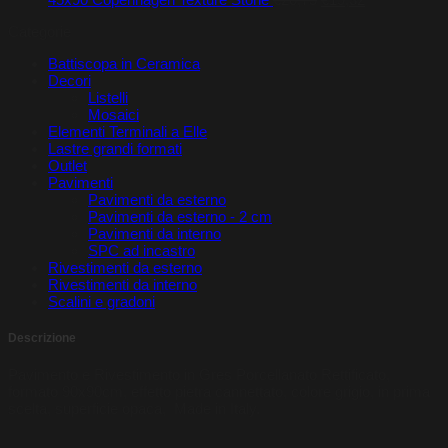
prezzo
prezzo
Categorie
originale
attuale
era:
è:
Battiscopa in Ceramica
€20,75.
€19,32.
Decori
Listelli
Mosaici
Elementi Terminali a Elle
Lastre grandi formati
Outlet
Pavimenti
Pavimenti da esterno
Pavimenti da esterno - 2 cm
Pavimenti da interno
SPC ad incastro
Rivestimenti da esterno
Rivestimenti da interno
Scalini e gradoni
Descrizione
Pavimento e Rivestimento in Gres Porcellanato Rettificato,
formato 90x90cm, effetto pietra cannettato, colore grigio, in prima
scelta, superficie opaca, Made in Italy.