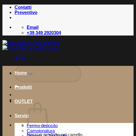
Salta
Contatti
ai
Preventivo
contenuti
Email
+39 349 2920304
Menu
Cerca:
Home
Prodotti
OUTLET
Servizi
Fermo deposito
Campionatura
Nessun prodotto nel carrello.