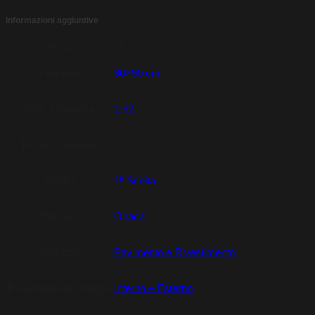
Informazioni aggiuntive
Peso
35 kg
Formato
90×90 cm.
MQ. x Scatola
1,62
Pezzi X Scatola
N.2
Scelta
1ª Scelta
Finitura
Opaca
Utilizzo
Pavimento e Rivestimento
Possibilità di Utilizzo
Interno – Esterno