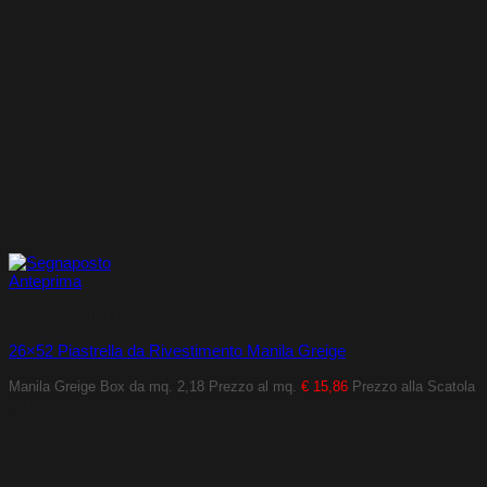
Anteprima
Rivestimenti da interno
26×52 Piastrella da Rivestimento Manila Greige
Manila Greige
Box da mq. 2,18
Prezzo al mq.
€ 15,86
Prezzo alla Scatola
-21%