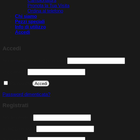
Campionatura
Pronota la Tua Visita​
Ordina al telefono
Chi siamo
Pezzi speciali
Info di utilizzo
Accedi
Accedi
Richiesto
Nome utente o indirizzo email
*
Richiesto
Password
*
Ricordami
Accedi
Password dimenticata?
Registrati
Richiesto
Nome utente
*
Richiesto
Indirizzo email
*
Richiesto
Password
*