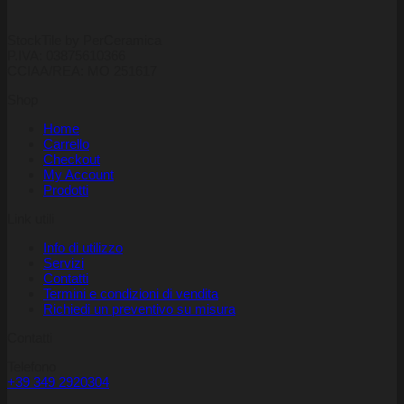
StockTile by PerCeramica
P.IVA: 03875610366
CCIAA/REA: MO 251617
Shop
Home
Carrello
Checkout
My Account
Prodotti
Link utili
Info di utilizzo
Servizi
Contatti
Termini e condizioni di vendita
Richiedi un preventivo su misura
Contatti
Telefono
+39 349 2920304