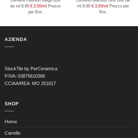
Cementi Fashion Beige
Box
Cementi Glamour Gris
Box da
da ml.9,90
€.3,50/ml
Prezzo
ml.9,90
€.3,50/ml
Prezzo per
per Box
Box
AZIENDA
StockTile by PerCeramica
P.IVA: 03875610366
CCIAA/REA: MO 251617
SHOP
Home
Carrello