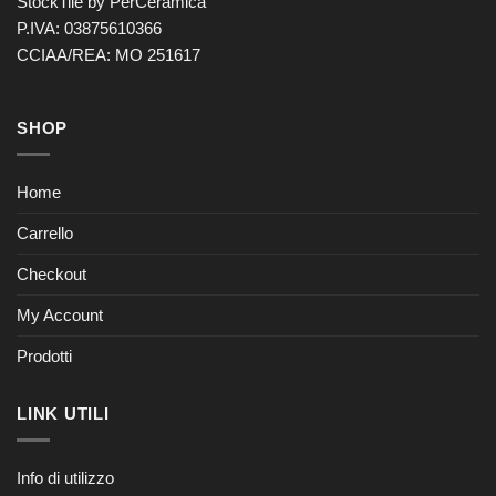
StockTile by PerCeramica
P.IVA: 03875610366
CCIAA/REA: MO 251617
SHOP
Home
Carrello
Checkout
My Account
Prodotti
LINK UTILI
Info di utilizzo