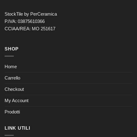
StockTile by PerCeramica
P.IVA: 03875610366
CCIAA/REA: MO 251617
SHOP
Home
Carrello
Checkout
My Account
Prodotti
LINK UTILI