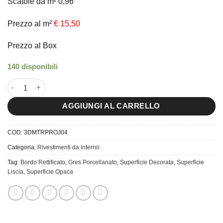
Scatole da m² 0,96
Prezzo al m²
€ 15,50
Prezzo al Box
140 disponibili
20x80 Rivestimento in Gres Porcellanato 3D Materia Project 04 
AGGIUNGI AL CARRELLO
COD:
3DMTRPROJ04
Categoria:
Rivestimenti da interno
Tag:
Bordo Rettificato
,
Gres Porcellanato
,
Superficie Decorata
,
Superficie
Liscia
,
Superficie Opaca