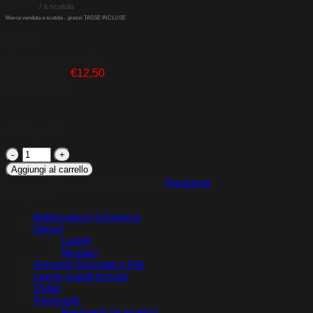
€
15,19
DE532
Boxes of mq.1,215
Price for mq.
€12,50
Price for Box.
47 disponibili
22.5x90
Porcelain
Aggiungi al carrello
stoneware
COD:
PLDE532.22.590
Categoria:
Pavimenti
flooring
Categorie
Art.
DE532
Battiscopa in Ceramica
quantità
Decori
Listelli
Mosaici
Elementi Terminali a Elle
Lastre grandi formati
Outlet
Pavimenti
Pavimenti da esterno