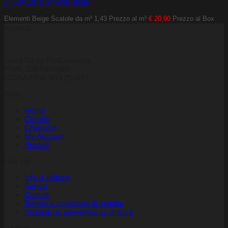
2) 60×120 Elementi Beige
Elementi Beige
Scatole da m² 1,43
Prezzo al m²
€ 20,90
Prezzo al Box
Azienda
StockTile by PerCeramica
P.IVA: 03875610366
CCIAA/REA: MO 251617
Shop
Home
Carrello
Checkout
My Account
Prodotti
Link utili
Info di utilizzo
Servizi
Contatti
Termini e condizioni di vendita
Richiedi un preventivo su misura