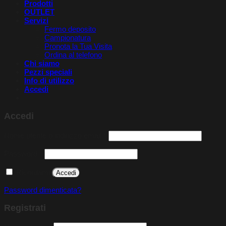
Prodotti
OUTLET
Servizi
Fermo deposito
Campionatura
Pronota la Tua Visita​
Ordina al telefono
Chi siamo
Pezzi speciali
Info di utilizzo
Accedi
Accedi
Richiesto
Nome utente o indirizzo email
*
Richiesto
Password
*
Ricordami
Accedi
Password dimenticata?
Registrati