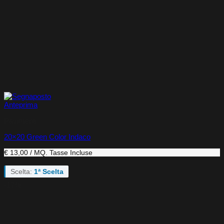
Anteprima
Pavimenti
20×20 Green Color Indaco
€ 13,00 / MQ.
Tasse Incluse
Scelta:
1ª Scelta
-17%