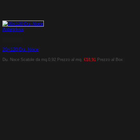
Anteprima
Pavimenti
20×120 Du. Noce
Du. Noce
Scatole da mq.0,92
Prezzo al mq.
€18,91
Prezzo al Box