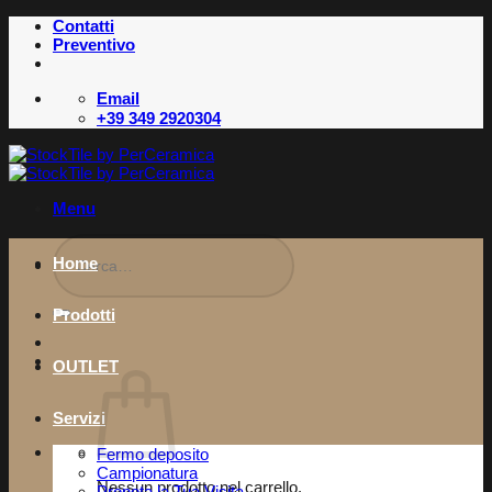
Salta
Contatti
ai
Preventivo
contenuti
Email
+39 349 2920304
Menu
Cerca:
Home
Prodotti
OUTLET
Servizi
Fermo deposito
Campionatura
Nessun prodotto nel carrello.