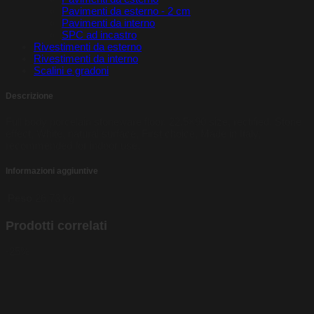
Pavimenti da esterno - 2 cm
Pavimenti da interno
SPC ad incastro
Rivestimenti da esterno
Rivestimenti da interno
Scalini e gradoni
Descrizione
Full body porcelain stoneware floor, 22.5×90 size, rectified, Stone
effect, White, natural surface, First choice, Made in Italy,
recommended for indoor use.
Informazioni aggiuntive
Peso
26,73 kg
Prodotti correlati
-25%