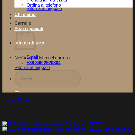
Pronota la Tua Visita​
Ordina al telefono
Ritorna al negozio
Chi siamo
Carrello
Pezzi speciali
Info di utilizzo
Email
Nessun prodotto nel carrello.
+39 349 2920304
Ritorna al negozio
Cerca:
Home
/
Pavimenti