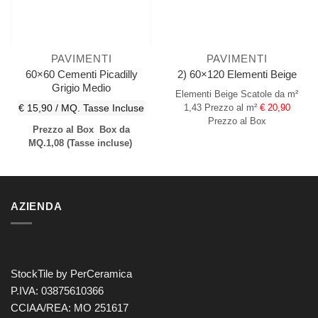
PAVIMENTI
PAVIMENTI
60×60 Cementi Picadilly
2) 60×120 Elementi Beige
Grigio Medio
Elementi Beige
Scatole da m²
€ 15,90 / MQ.
Tasse Incluse
1,43
Prezzo al m²
€ 20,90
Prezzo al Box
Prezzo al Box
Box da
MQ.1,08
(Tasse incluse)
AZIENDA
StockTile by PerCeramica
P.IVA: 03875610366
CCIAA/REA: MO 251617