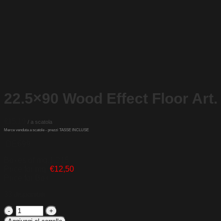
22.5×90 Wood Effect Floor Art
€
15,19
DE699
Boxes of mq.1,215
Price for mq.
€12,50
Price for Box.
33 disponibili
22.5x90
Wood