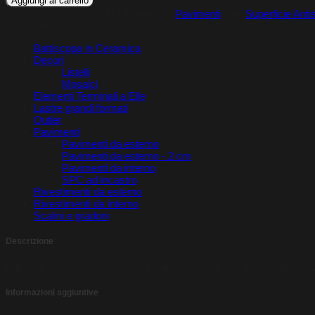
Aggiungi al carrello
Effect
COD:
PLDE699.22.590-1
Categoria:
Pavimenti
Tag:
Superficie Anti
Floor
Categorie
Art.
DE699
Battiscopa in Ceramica
quantità
Decori
Listelli
Mosaici
Elementi Terminali a Elle
Lastre grandi formati
Outlet
Pavimenti
Pavimenti da esterno
Pavimenti da esterno - 2 cm
Pavimenti da interno
SPC ad incastro
Rivestimenti da esterno
Rivestimenti da interno
Scalini e gradoni
Descrizione
Full body porcelain stoneware flooring, 22.5×90 cm size, rectified,
Informazioni aggiuntive