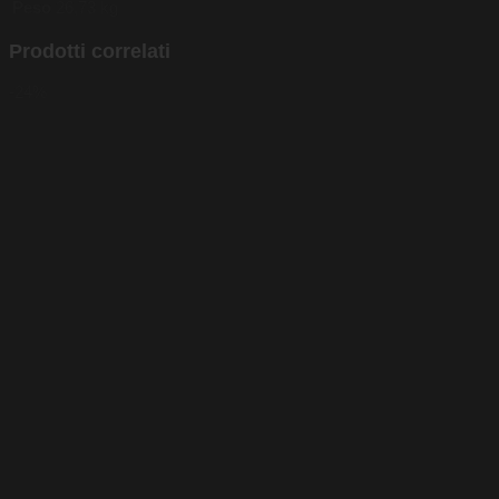
Peso
26,73 kg
Prodotti correlati
-24%