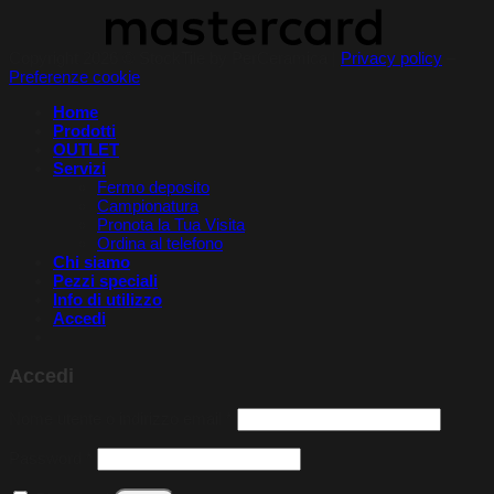
Copyright 2026 © StockTile by PerCeramica |
Privacy policy
–
Preferenze cookie
Home
Prodotti
OUTLET
Servizi
Fermo deposito
Campionatura
Pronota la Tua Visita​
Ordina al telefono
Chi siamo
Pezzi speciali
Info di utilizzo
Accedi
Accedi
Richiesto
Nome utente o indirizzo email
*
Richiesto
Password
*