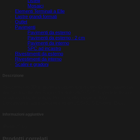
Listelli
Mosaici
Elementi Terminali a Elle
Lastre grandi formati
Outlet
Pavimenti
Pavimenti da esterno
Pavimenti da esterno - 2 cm
Pavimenti da interno
SPC ad incastro
Rivestimenti da esterno
Rivestimenti da interno
Scalini e gradoni
Descrizione
Rivestimento 3D in bicottura effetto legno color Grigio, adatto sia
per Cucina che per Bagno, formato 26.5×52.5, superficie liscia e
smaltata di facile pulizia, Prima scelta, made in Italy.
Consigliato in abbinamento il fondo 26.5×52.5 Emotion Grey.
Informazioni aggiuntive
Peso
25 kg
Prodotti correlati