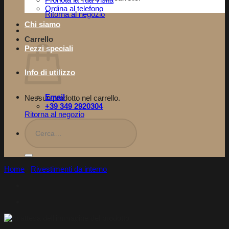
Pronota la Tua Visita​
Ordina al telefono
Ritorna al negozio
Chi siamo
Carrello
Pezzi speciali
Info di utilizzo
Email
Nessun prodotto nel carrello.
+39 349 2920304
Ritorna al negozio
Cerca:
Home
/
Rivestimenti da interno