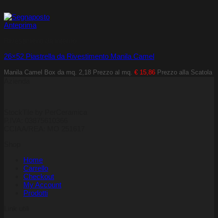
Anteprima
Rivestimenti da interno
26×52 Piastrella da Rivestimento Manila Camel
Manila Camel
Box da mq. 2,18
Prezzo al mq.
€ 15,86
Prezzo alla Scatola
Azienda
StockTile by PerCeramica
P.IVA: 03875610366
CCIAA/REA: MO 251617
Shop
Home
Carrello
Checkout
My Account
Prodotti
Link utili