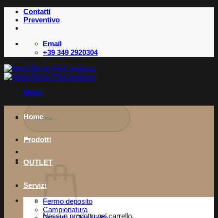
Salta
Contatti
ai
Preventivo
contenuti
Email
+39 349 2920304
Menu
Cerca:
Home
Prodotti
OUTLET
Servizi
Fermo deposito
Campionatura
Nessun prodotto nel carrello.