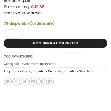
Box da mq.1,91
Prezzo al mq.
€ 15,86
Prezzo alla Scatola
78 disponibili (ordinabile)
26x52 Piastrella da Rivestimento Muretto 3D Magonza Mix
AGGIUNGI AL CARRELLO
COD:
RVMMCN2652
Categoria:
Rivestimenti da interno
Tag:
Colore Grigio
,
Superficie Decorata
,
Superficie Smaltata