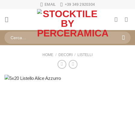
Salta
EMAIL
+39 349 2920304
ai
contenuti
Cerca:
HOME
/
DECORI
/
LISTELLI