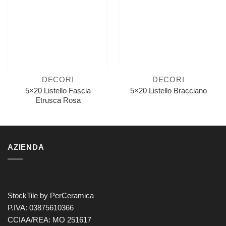
DECORI
DECORI
5×20 Listello Fascia
5×20 Listello Bracciano
Etrusca Rosa
AZIENDA
StockTile by PerCeramica
P.IVA: 03875610366
CCIAA/REA: MO 251617