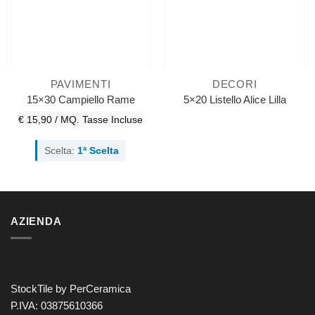
PAVIMENTI
DECORI
15×30 Campiello Rame
5×20 Listello Alice Lilla
€ 15,90 / MQ.
Tasse Incluse
Scelta:
1ª Scelta
AZIENDA
StockTile by PerCeramica
P.IVA: 03875610366