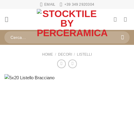
Salta
EMAIL
+39 349 2920304
ai
contenuti
Cerca:
HOME
/
DECORI
/
LISTELLI