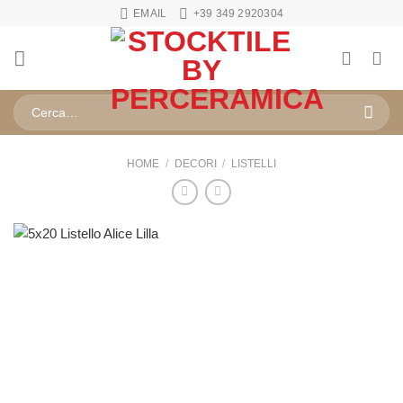
Salta
EMAIL
+39 349 2920304
ai
contenuti
Cerca:
HOME
/
DECORI
/
LISTELLI