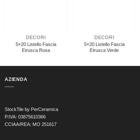
DECORI
DECORI
5×20 Listello Fascia
5×20 Listello Fascia
Etrusca Rosa
Etrusca Verde
AZIENDA
StockTile by PerCeramica
P.IVA: 03875610366
CCIAA/REA: MO 251617