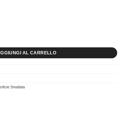
to Muretto 3D Pietra Bella quantità
GGIUNGI AL CARRELLO
rficie Smaltata