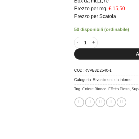
Box da mq.1,70
Prezzo per mq.
€ 15,50
Prezzo per Scatola
50 disponibili (ordinabile)
25x40 Piastrella da Rivestimen
A
COD:
RVPB3D2540-1
Categoria:
Rivestimenti da interno
Tag:
Colore Bianco
,
Effetto Pietra
,
Supe