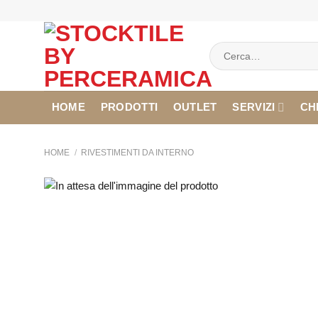
Salta
ai
contenuti
Cerca:
HOME
PRODOTTI
OUTLET
SERVIZI
CH
HOME
/
RIVESTIMENTI DA INTERNO