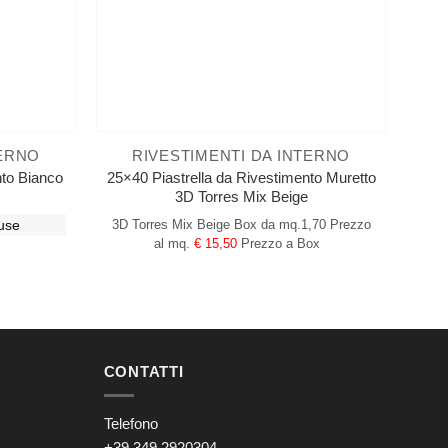
TERNO
RIVESTIMENTI DA INTERNO
nto Bianco
25×40 Piastrella da Rivestimento Muretto
3D Torres Mix Beige
use
3D Torres Mix Beige
Box da mq.1,70
Prezzo
al mq.
€ 15,50
Prezzo a Box
CONTATTI
Telefono
+39 349 2920304