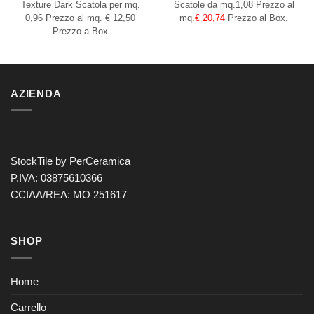
Texture Dark
Scatola per mq.
Scatole da mq.1,08 Prezzo al
0,96
Prezzo al mq. € 12,50
mq.
€ 20,74
Prezzo al Box.
Prezzo a Box
AZIENDA
StockTile by PerCeramica
P.IVA: 03875610366
CCIAA/REA: MO 251617
SHOP
Home
Carrello