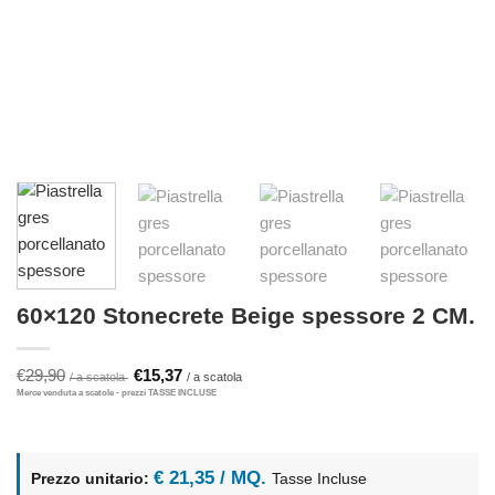
60×120 Stonecrete Beige spessore 2 CM.
Il
Il
€
29,90
€
15,37
prezzo
prezzo
originale
attuale
era:
è:
€29,90.
€15,37.
€ 21,35 / MQ.
Prezzo unitario:
Tasse Incluse