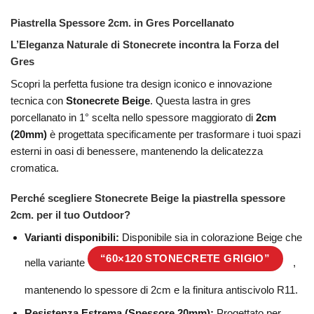
Piastrella Spessore 2cm. in Gres Porcellanato
L’Eleganza Naturale di Stonecrete incontra la Forza del
Gres
Scopri la perfetta fusione tra design iconico e innovazione
tecnica con
Stonecrete Beige
. Questa lastra in gres
porcellanato in 1° scelta nello spessore maggiorato di
2cm
(20mm)
è progettata specificamente per trasformare i tuoi spazi
esterni in oasi di benessere, mantenendo la delicatezza
cromatica.
Perché scegliere Stonecrete Beige la piastrella spessore
2cm. per il tuo Outdoor?
Varianti disponibili:
Disponibile sia in colorazione Beige che
“60×120 STONECRETE GRIGIO”
nella variante
,
mantenendo lo spessore di 2cm e la finitura antiscivolo R11.
Resistenza Estrema (Spessore 20mm):
Progettato per