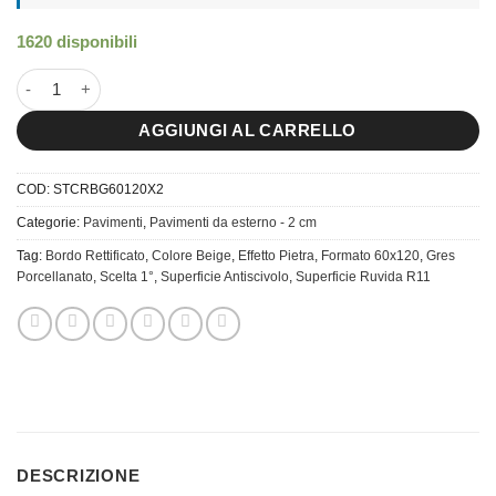
1620 disponibili
60x120 Stonecrete Beige spessore 2 CM. quantità
AGGIUNGI AL CARRELLO
COD:
STCRBG60120X2
Categorie:
Pavimenti
,
Pavimenti da esterno - 2 cm
Tag:
Bordo Rettificato
,
Colore Beige
,
Effetto Pietra
,
Formato 60x120
,
Gres
Porcellanato
,
Scelta 1°
,
Superficie Antiscivolo
,
Superficie Ruvida R11
DESCRIZIONE