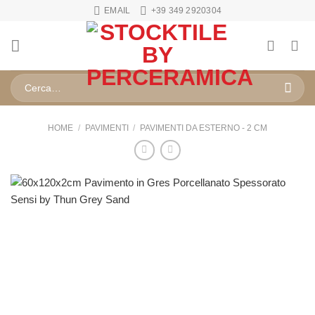
Salta
EMAIL
+39 349 2920304
ai
contenuti
Cerca:
HOME
/
PAVIMENTI
/
PAVIMENTI DA ESTERNO - 2 CM