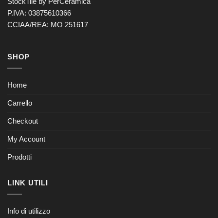
StockTile by PerCeramica
P.IVA: 03875610366
CCIAA/REA: MO 251617
SHOP
Home
Carrello
Checkout
My Account
Prodotti
LINK UTILI
Info di utilizzo