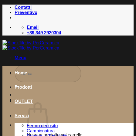
Salta
Contatti
ai
Preventivo
contenuti
Email
+39 349 2920304
Menu
Cerca:
Home
Prodotti
OUTLET
Servizi
Fermo deposito
Campionatura
Nessun prodotto nel carrello.