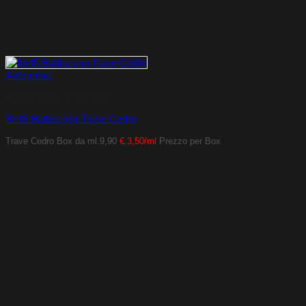
Anteprima
Battiscopa in Ceramica
8×45 Battiscopa Trave Cedro
Trave Cedro
Box da ml.9,90
€.3,50/ml
Prezzo per Box