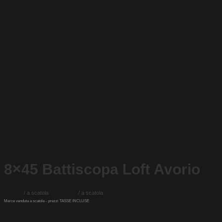
8×45 Battiscopa Loft Avorio
Fascia
€
0,00
-
€
34,65
di
prezzo:
Loft Avorio
da