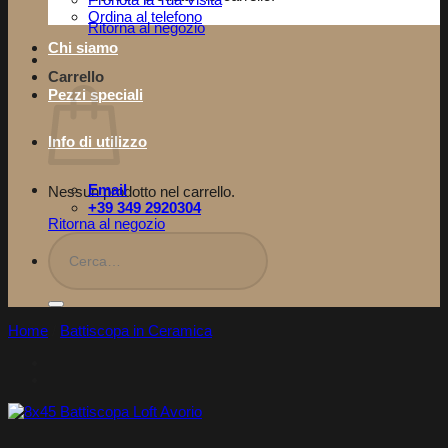
Pronota la Tua Visita​
Ordina al telefono
Ritorna al negozio
Chi siamo
Carrello
Pezzi speciali
Info di utilizzo
Email
Nessun prodotto nel carrello.
+39 349 2920304
Ritorna al negozio
Cerca:
Home
/
Battiscopa in Ceramica