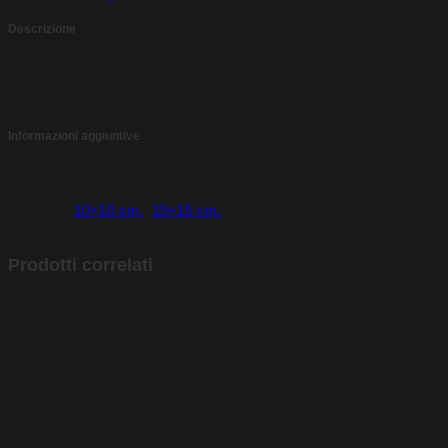
Descrizione
Battiscopa in Gres Porcellanato da pressatura con finitura
smaltata decorata, effetto Pietra Resina, Prima Scelta, color Grigio
Avorio, made in Italy, utilizzabile per interno ed esterno.
Informazioni aggiuntive
Peso
17,55 kg
Formato
10×10 cm.
,
15×15 cm.
Prodotti correlati