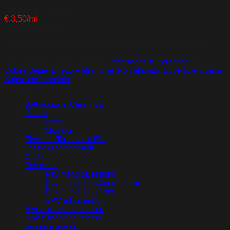
€0,00
Scatole da ml.9,90
a
€.3,50/ml
€34,65
Prezzo a Scatola
Il prodotto non è attualmente in magazzino e non è disponibile.
COD:
BAT845LOAV
Categoria:
Battiscopa in Ceramica
Tag:
Colore Beige
,
Effetto Pietra
,
Gres Porcellanato
,
Superficie Opaca
,
Superficie Smaltata
Categorie
Battiscopa in Ceramica
Decori
Listelli
Mosaici
Elementi Terminali a Elle
Lastre grandi formati
Outlet
Pavimenti
Pavimenti da esterno
Pavimenti da esterno - 2 cm
Pavimenti da interno
SPC ad incastro
Rivestimenti da esterno
Rivestimenti da interno
Scalini e gradoni