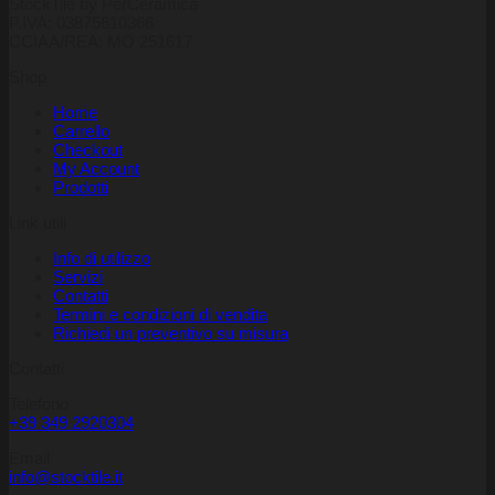
StockTile by PerCeramica
P.IVA: 03875610366
CCIAA/REA: MO 251617
Shop
Home
Carrello
Checkout
My Account
Prodotti
Link utili
Info di utilizzo
Servizi
Contatti
Termini e condizioni di vendita
Richiedi un preventivo su misura
Contatti
Telefono
+39 349 2920304
Email
info@stocktile.it