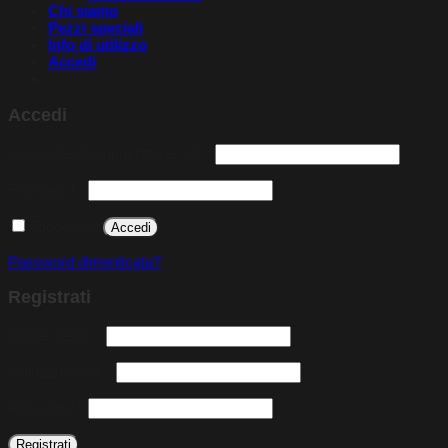
Chi siamo
Pezzi speciali
Info di utilizzo
Accedi
Accedi
Richiesto
Nome utente o indirizzo email
*
Richiesto
Password
*
Ricordami
Accedi
Password dimenticata?
Registrati
Richiesto
Nome utente
*
Richiesto
Indirizzo email
*
Richiesto
Password
*
Registrati