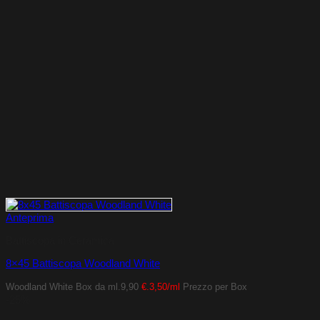
Anteprima
Battiscopa in Ceramica
8×45 Battiscopa Woodland White
Woodland White
Box da ml.9,90
€.3,50/ml
Prezzo per Box
-25%