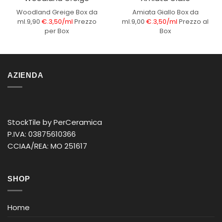
Woodland Greige
Box da
Amiata Giallo
Box da
ml.9,90
€.3,50/ml
Prezzo
ml.9,00
€.3,50/ml
Prezzo al
per Box
Box
AZIENDA
StockTile by PerCeramica
P.IVA: 03875610366
CCIAA/REA: MO 251617
SHOP
Home