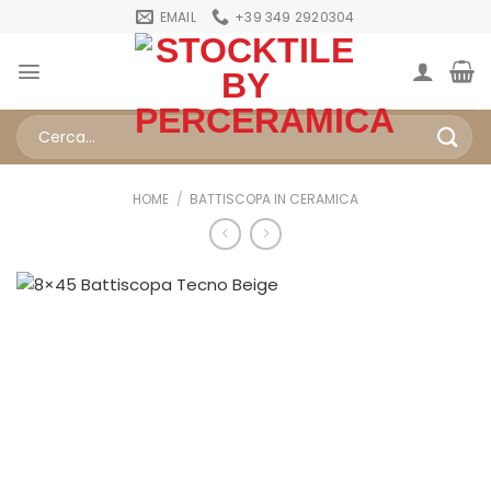
Salta
EMAIL
+39 349 2920304
ai
contenuti
Cerca:
HOME
/
BATTISCOPA IN CERAMICA