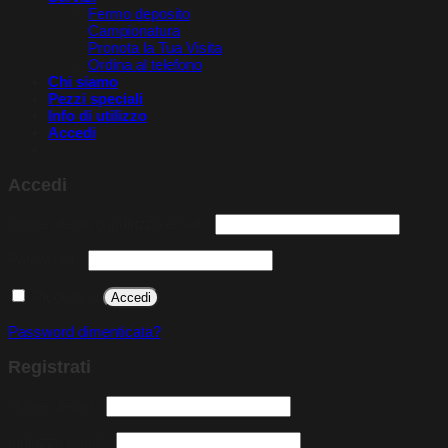
Fermo deposito
Campionatura
Pronota la Tua Visita​
Ordina al telefono
Chi siamo
Pezzi speciali
Info di utilizzo
Accedi
Accedi
Richiesto
Nome utente o indirizzo email
*
Richiesto
Password
*
Ricordami
Accedi
Password dimenticata?
Registrati
Richiesto
Nome utente
*
Richiesto
Indirizzo email
*