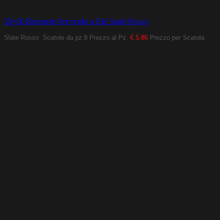
Elementi Terminali a Elle
15×30 ElementoTerminale a Elle Slate Rosso
Slate Rosso
Scatole da pz.8
Prezzo al Pz.
€.5,86
Prezzo per Scatola
-49%