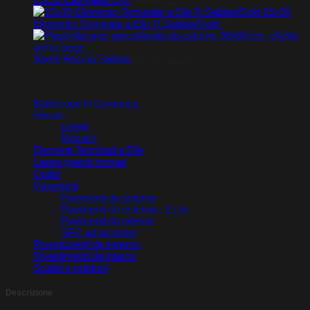
prezzo
prezzo
15x30
originale
attuale
Elemento Terminale a Elle R.Sabbia/Gold
€
57,60
era:
è:
€18,30.
€15,74.
Il
Il
30x60 Roccia Sabbia
€
27,50
€
23,69
prezzo
prezzo
Categorie
originale
attuale
era:
è:
Battiscopa in Ceramica
€27,50.
€23,69.
Decori
Listelli
Mosaici
Elementi Terminali a Elle
Lastre grandi formati
Outlet
Pavimenti
Pavimenti da esterno
Pavimenti da esterno - 2 cm
Pavimenti da interno
SPC ad incastro
Rivestimenti da esterno
Rivestimenti da interno
Scalini e gradoni
Descrizione