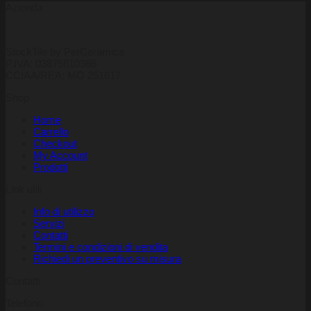
Azienda
StockTile by PerCeramica
P.IVA: 03875610366
CCIAA/REA: MO 251617
Shop
Home
Carrello
Checkout
My Account
Prodotti
Link utili
Info di utilizzo
Servizi
Contatti
Termini e condizioni di vendita
Richiedi un preventivo su misura
Contatti
Telefono