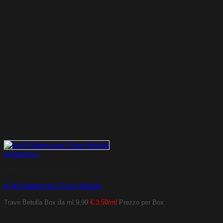
Anteprima
Battiscopa in Ceramica
8×45 Battiscopa Trave Betulla
Trave Betulla
Box da ml.9,90
€.3,50/ml
Prezzo per Box