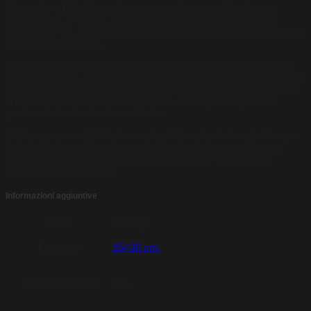
Elemento a Elle
(L) con toro pezzo unico monolitico in gres
porcellanato, 1° scelta, materiale ingelivo, colore cotto beige,
formato 15×30, Made in Italy, consigliato per balconi copri muretto
o marciapiedi esterni.
Pavimento coordinato:
Per garantire una continuità cromatica
nel suo progetto, le segnaliamo che l’elemento ad elle Oro dispone
del proprio fondo coordinato
Campiello Oro 15×30 cm.
in finitura
R10
adatto sia per progetti interni che esterni, ideale per una
pavimentazione armonica e rifinita.
Battiscopa consigliato:
La scelta più funzionale è un battiscopa
in tinta, ideale per mascherare le imperfezioni e garantire una
resistenza al tuo spazio, consigliamo l’articolo
Battiscopa
Amiata Gialla 8×30 cm.
Informazioni aggiuntive
Peso
10,4 kg
Formato
15×30 cm.
Pezzi X Scatola
N.8