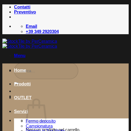
Salta
Contatti
ai
Preventivo
contenuti
Email
+39 349 2920304
Menu
Cerca:
Home
Prodotti
OUTLET
Servizi
Fermo deposito
Campionatura
Nessun prodotto nel carrello.