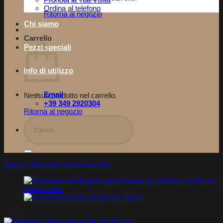
Pronota la Tua Visita​
Ordina al telefono
Ritorna al negozio
Chi siamo
Carrello
Pezzi speciali
Info di utilizzo
Email
Nessun prodotto nel carrello.
+39 349 2920304
Ritorna al negozio
Cerca:
Home
/
Elementi Terminali a Elle
-49%