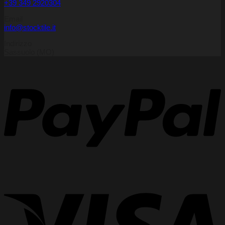
+39 349 2920304
Email
info@stocktile.it
Indirizzo
Sassuolo (MO)