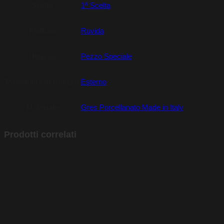
Scelta
1ª Scelta
Finitura
Ruvida
Utilizzo
Pezzo Speciale
Possibilità di Utilizzo
Esterno
Materiale
Gres Porcellanato Made in Italy
Prodotti correlati