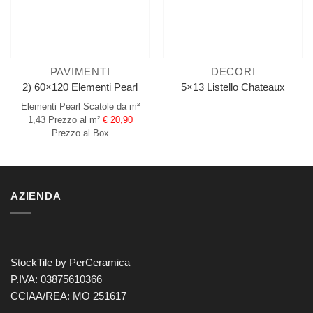
PAVIMENTI
DECORI
2) 60×120 Elementi Pearl
5×13 Listello Chateaux
Elementi Pearl
Scatole da m²
1,43
Prezzo al m²
€ 20,90
Prezzo al Box
AZIENDA
StockTile by PerCeramica
P.IVA: 03875610366
CCIAA/REA: MO 251617