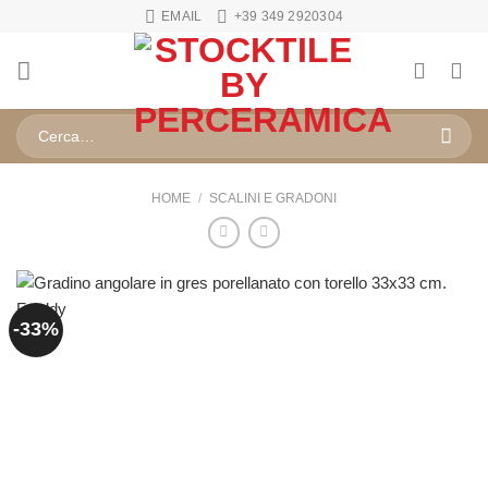
Salta
EMAIL
+39 349 2920304
ai
contenuti
Cerca:
HOME
/
SCALINI E GRADONI
-33%