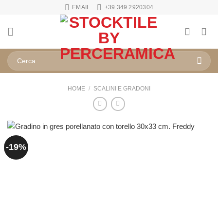
Salta
EMAIL
+39 349 2920304
ai
contenuti
Cerca:
HOME
/
SCALINI E GRADONI
-19%