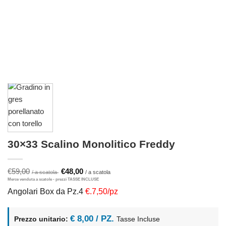
30×33 Scalino Monolitico Freddy
Il
Il
€
59,00
€
48,00
prezzo
prezzo
originale
attuale
Angolari Box da Pz.4
€.7,50/pz
era:
è:
€59,00.
€48,00.
€ 8,00 / PZ.
Prezzo unitario:
Tasse Incluse