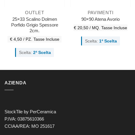
OUTLET
PAVIMENTI
25×33 Scalino Dolmen
90×90 Atena Avorio
Porfido Grigio Spessore
€ 20,50 / MQ.
Tasse Incluse
2cm.
€ 4,50 / PZ.
Tasse Incluse
Scelta:
1ª Scelta
Scelta:
2ª Scelta
AZIENDA
StockTile by PerCeramica
P.IVA: 03875610366
CCIAA/REA: MO 251617