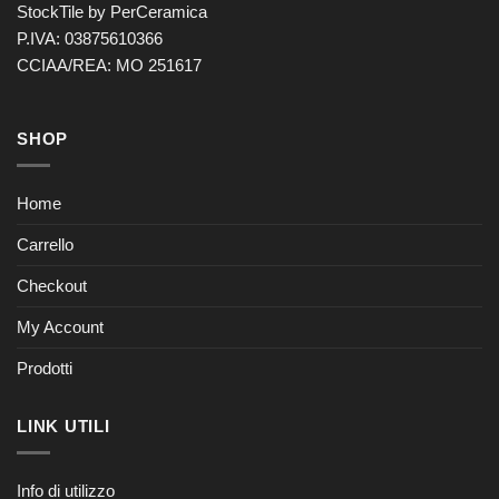
StockTile by PerCeramica
P.IVA: 03875610366
CCIAA/REA: MO 251617
SHOP
Home
Carrello
Checkout
My Account
Prodotti
LINK UTILI
Info di utilizzo