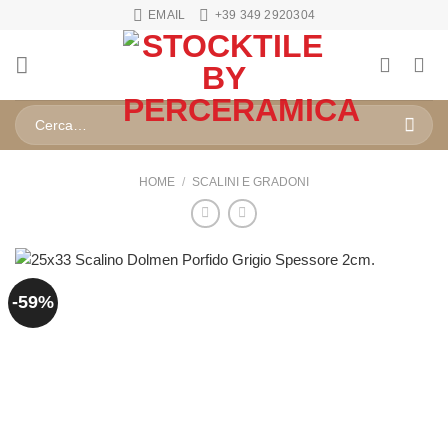
Salta
EMAIL
+39 349 2920304
ai
contenuti
Cerca:
HOME
/
SCALINI E GRADONI
-59%