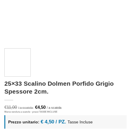
25×33 Scalino Dolmen Porfido Grigio
Spessore 2cm.
Il
Il
€
11,00
€
4,50
prezzo
prezzo
originale
attuale
era:
è:
€ 4,50 / PZ.
Prezzo unitario:
Tasse Incluse
€11,00.
€4,50.