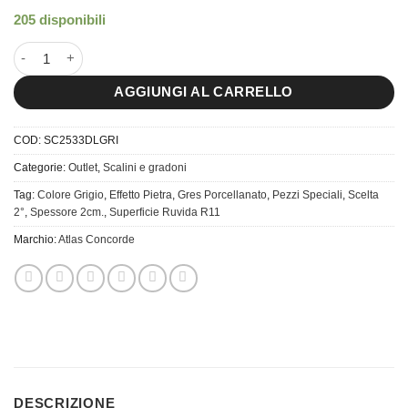
205 disponibili
25x33 Scalino Dolmen Porfido Grigio Spessore 2cm. quantità
AGGIUNGI AL CARRELLO
COD:
SC2533DLGRI
Categorie:
Outlet
,
Scalini e gradoni
Tag:
Colore Grigio
,
Effetto Pietra
,
Gres Porcellanato
,
Pezzi Speciali
,
Scelta
2°
,
Spessore 2cm.
,
Superficie Ruvida R11
Marchio:
Atlas Concorde
DESCRIZIONE