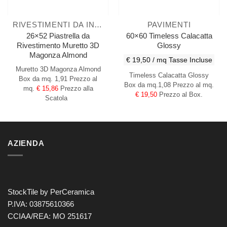
RIVESTIMENTI DA INTERNO
PAVIMENTI
26×52 Piastrella da
60×60 Timeless Calacatta
Rivestimento Muretto 3D
Glossy
Magonza Almond
€ 19,50 / mq
Tasse Incluse
Muretto 3D Magonza Almond
Timeless Calacatta Glossy
Box da mq. 1,91
Prezzo al
Box da mq.1,08 Prezzo al mq.
mq.
€ 15,86
Prezzo alla
€ 19,50
Prezzo al Box.
Scatola
AZIENDA
StockTile by PerCeramica
P.IVA: 03875610366
CCIAA/REA: MO 251617