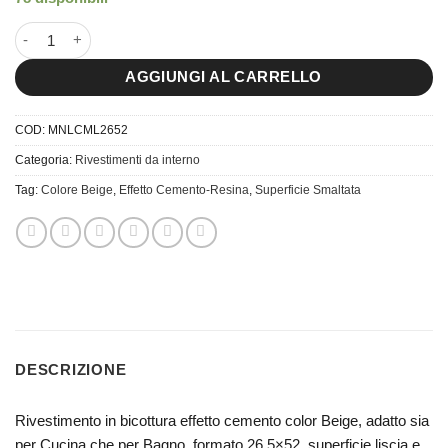
26x52 Piastrella da Rivestimento Manila Camel quantità
AGGIUNGI AL CARRELLO
COD:
MNLCML2652
Categoria:
Rivestimenti da interno
Tag:
Colore Beige
,
Effetto Cemento-Resina
,
Superficie Smaltata
DESCRIZIONE
Rivestimento in bicottura effetto cemento color Beige, adatto sia
per Cucina che per Bagno, formato 26.5×52, superficie liscia e