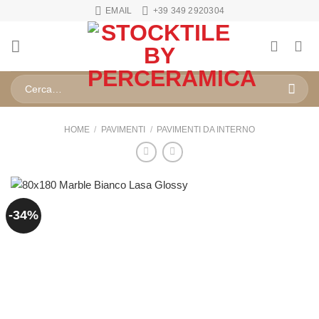
Salta
EMAIL
+39 349 2920304
ai
contenuti
Cerca:
HOME
/
PAVIMENTI
/
PAVIMENTI DA INTERNO
-34%