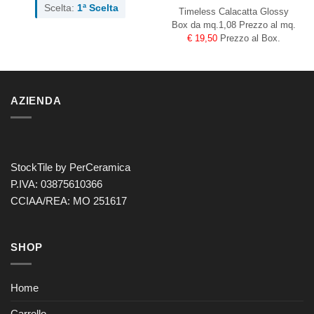
Scelta:
1ª Scelta
Timeless Calacatta Glossy
Box da mq.1,08 Prezzo al mq.
€ 19,50
Prezzo al Box.
AZIENDA
StockTile by PerCeramica
P.IVA: 03875610366
CCIAA/REA: MO 251617
SHOP
Home
Carrello