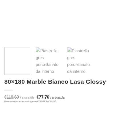
80×180 Marble Bianco Lasa Glossy
Il
Il
€
118,60
€
77,76
prezzo
prezzo
originale
attuale
era:
è:
€118,60.
€77,76.