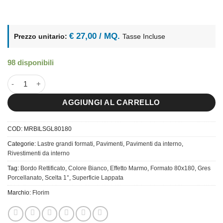
€ 27,00 / MQ.
Prezzo unitario:
Tasse Incluse
98 disponibili
80x180 Marble Bianco Lasa Glossy quantità
AGGIUNGI AL CARRELLO
COD:
MRBILSGL80180
Categorie:
Lastre grandi formati
,
Pavimenti
,
Pavimenti da interno
,
Rivestimenti da interno
Tag:
Bordo Rettificato
,
Colore Bianco
,
Effetto Marmo
,
Formato 80x180
,
Gres
Porcellanato
,
Scelta 1°
,
Superficie Lappata
Marchio:
Florim