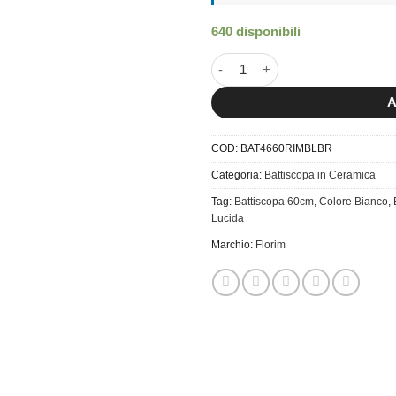
640 disponibili
Battiscopa 4,6×60 Rimini Blanc 
A
COD:
BAT4660RIMBLBR
Categoria:
Battiscopa in Ceramica
Tag:
Battiscopa 60cm
,
Colore Bianco
,
Lucida
Marchio:
Florim