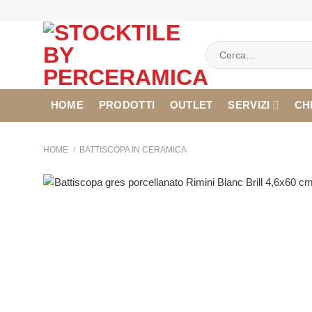
Salta
ai
contenuti
Cerca:
HOME
PRODOTTI
OUTLET
SERVIZI
CH
HOME
/
BATTISCOPA IN CERAMICA