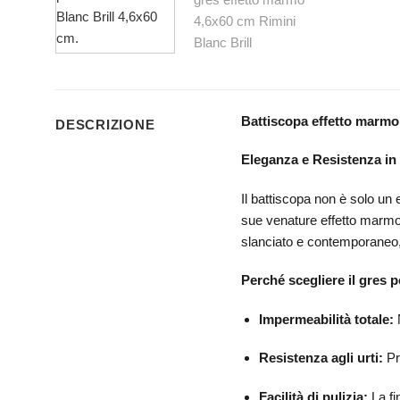
Battiscopa
effetto marmo
DESCRIZIONE
Eleganza e Resistenza in
Il battiscopa non è solo u
sue venature effetto marmo, 
slanciato e contemporaneo, r
Perché scegliere il gres p
Impermeabilità totale:
N
Resistenza agli urti:
Pro
Facilità di pulizia:
La fi