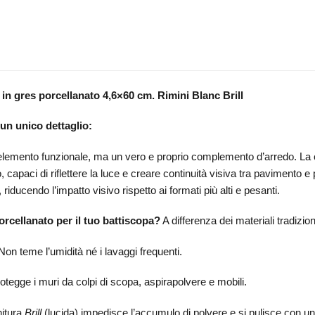
 in gres porcellanato 4,6×60 cm.
Rimini Blanc Brill
 un unico dettaglio:
n elemento funzionale, ma un vero e proprio complemento d’arredo. La
capaci di riflettere la luce e creare continuità visiva tra pavimento e
iducendo l’impatto visivo rispetto ai formati più alti e pesanti.
orcellanato per il tuo battiscopa?
A differenza dei materiali tradizion
on teme l’umidità né i lavaggi frequenti.
tegge i muri da colpi di scopa, aspirapolvere e mobili.
nitura
Brill
(lucida) impedisce l’accumulo di polvere e si pulisce con 