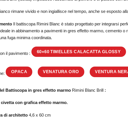
bianco rimane vivido e non ingiallisce nel tempo, anche se esposto alla
amento
Il battiscopa Rimini Blanc è stato progettato per integrarsi perf
ideale in abbinamento a pavimenti in gres effetto marmo, cemento o res
e una fuga minima coordinata.
60×60 TIMELLES CALACATTA GLOSSY
on il pavimento :
OPACA
VENATURA ORO
VENTURA NER
one:
del Battiscopa in gres effetto marmo
Rimini Blanc Brill
:
civetta con grafica effetto marmo.
a di architetto
4,6 x 60 cm