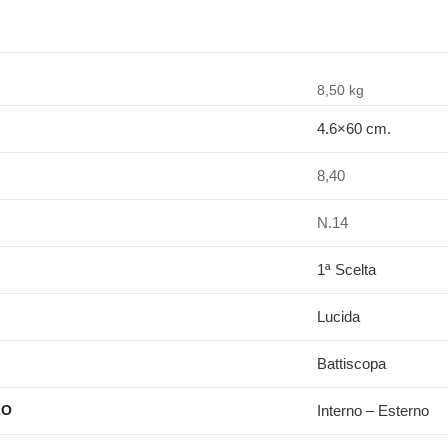
8,50 kg
4.6×60 cm.
8,40
N.14
1ª Scelta
Lucida
Battiscopa
Interno – Esterno
ZO