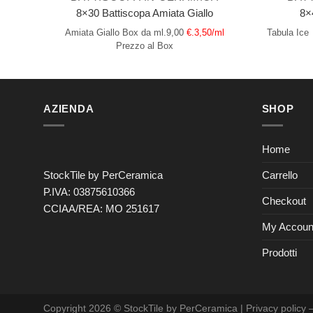
8×30 Battiscopa Amiata Giallo
8×
Amiata Giallo
Box da ml.9,00
€.3,50/ml
Tabula Ice
Prezzo al Box
AZIENDA
SHOP
Home
Carrello
StockTile by PerCeramica
P.IVA: 03875610366
Checkout
CCIAA/REA: MO 251617
My Accoun
Prodotti
Copyright 2026 © StockTile by PerCeramica |
Privacy policy