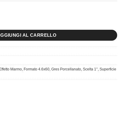
Brill quantità
GGIUNGI AL CARRELLO
Effetto Marmo
,
Formato 4.6x60
,
Gres Porcellanato
,
Scelta 1°
,
Superficie