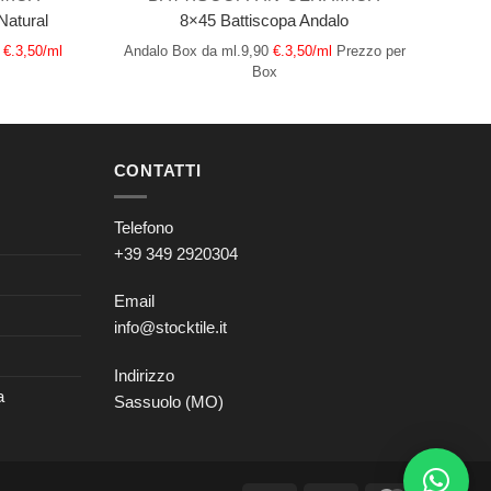
Natural
8×45 Battiscopa Andalo
€.3,50/ml
Andalo
Box da ml.9,90
€.3,50/ml
Prezzo per
Box
CONTATTI
Telefono
+39 349 2920304
Email
info@stocktile.it
Indirizzo
a
Sassuolo (MO)