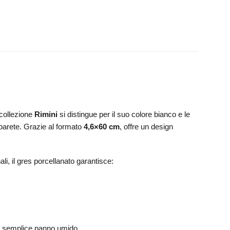
 collezione
Rimini
si distingue per il suo colore bianco e le
 parete. Grazie al formato
4,6×60 cm
, offre un design
ali, il gres porcellanato garantisce:
un semplice panno umido.