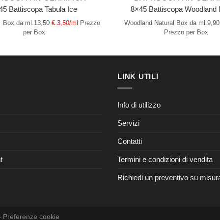
45 Battiscopa Tabula Ice
8×45 Battiscopa Woodland 
Box da ml.13,50
€.3,50/ml
Prezzo
Woodland Natural
Box da ml.9,90
per Box
Prezzo per Box
LINK UTILI
Info di utilizzo
Servizi
Contatti
t
Termini e condizioni di vendita
Richiedi un preventivo su misur
–
Preferenze cookie