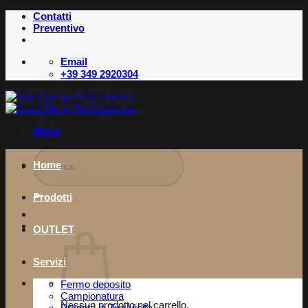
Salta
Contatti
ai
Preventivo
contenuti
Email
+39 349 2920304
Menu
Cerca:
Home
Prodotti
OUTLET
Servizi
Fermo deposito
Campionatura
Nessun prodotto nel carrello.