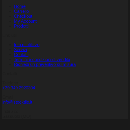
Home
Carrello
Checkout
My Account
Prodotti
Link utili
Info di utilizzo
Servizi
Contatti
Termini e condizioni di vendita
Richiedi un preventivo su misura
Contatti
Telefono
+39 349 2920304
Email
info@stocktile.it
Indirizzo
Sassuolo (MO)