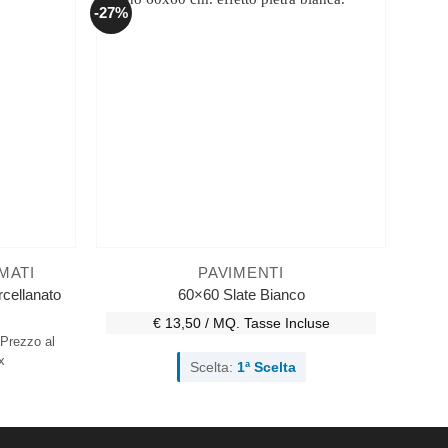
-27%
MATI
PAVIMENTI
cellanato
60×60 Slate Bianco
€ 13,50 / MQ.
Tasse Incluse
Prezzo al
x
Scelta:
1ª Scelta