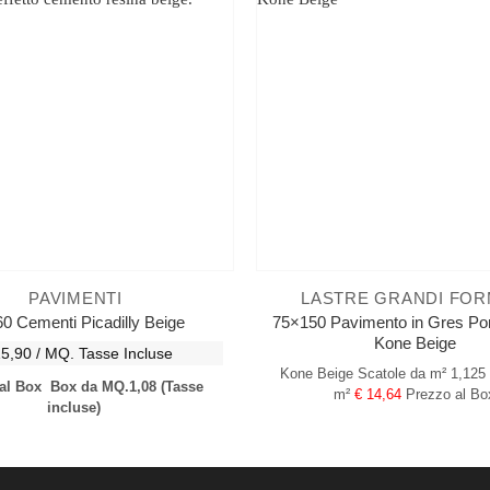
PAVIMENTI
LASTRE GRANDI FOR
75×150 Pavimento in Gres Por
0 Cementi Picadilly Beige
Kone Beige
15,90 / MQ.
Tasse Incluse
Kone Beige
Scatole da m² 1,125
 al Box
Box da MQ.1,08
(Tasse
m²
€ 14,64
Prezzo al Bo
incluse)