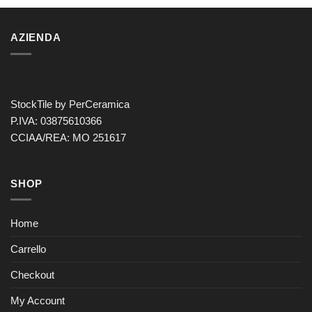
AZIENDA
StockTile by PerCeramica
P.IVA: 03875610366
CCIAA/REA: MO 251617
SHOP
Home
Carrello
Checkout
My Account