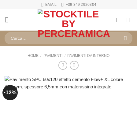
Salta
EMAIL
+39 349 2920304
ai
contenuti
Cerca:
HOME
/
PAVIMENTI
/
PAVIMENTI DA INTERNO
-12%