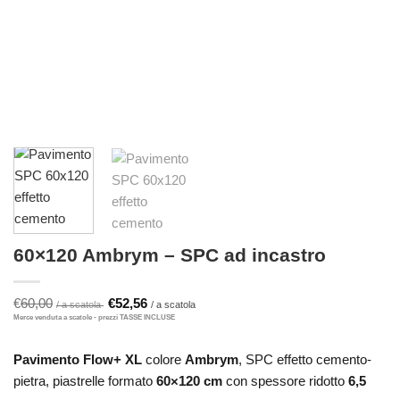
60×120 Ambrym – SPC ad incastro
Il
Il
€
60,00
€
52,56
prezzo
prezzo
originale
attuale
era:
è:
€60,00.
€52,56.
Pavimento Flow+ XL
colore
Ambrym
, SPC effetto cemento-
pietra, piastrelle formato
60×120 cm
con spessore ridotto
6,5