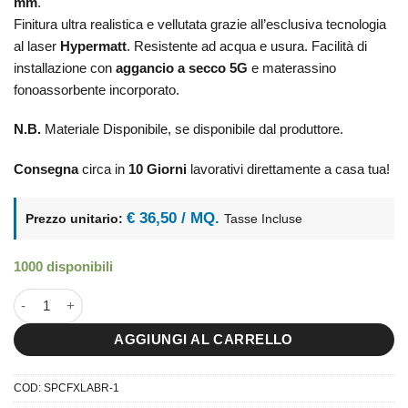
mm
.
Finitura ultra realistica e vellutata grazie all’esclusiva tecnologia
al laser
Hypermatt
. Resistente ad acqua e usura. Facilità di
installazione con
aggancio a secco 5G
e materassino
fonoassorbente incorporato.
N.B.
Materiale Disponibile, se disponibile dal produttore.
Consegna
circa in
10 Giorni
lavorativi direttamente a casa tua!
€ 36,50 / MQ.
Prezzo unitario:
Tasse Incluse
1000 disponibili
60x120 Ambrym - SPC ad incastro quantità
AGGIUNGI AL CARRELLO
COD:
SPCFXLABR-1